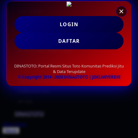
Moby
bak mandi
Momami
LOGIN
handuk
Mothercare
TOGEL LOGIN
Mustela
DAFTAR
My Buddy Tag
ayunan dan walker bayi
My K
alas bermain anak bayi
DINASTOTO: Portal Resmi Situs Toto Komunitas Prediksi Jitu
& Data Terupdate
N
© Copyright 2014 - 2026 DINASTOTO | JOELNEVERDIE
mainan anak bayi
Naif
mothercare toys
Nike
elc toys
Nordic Natural
DINASTOTO
Nuby
Akun Saya
Nuna
Masuk
Cari