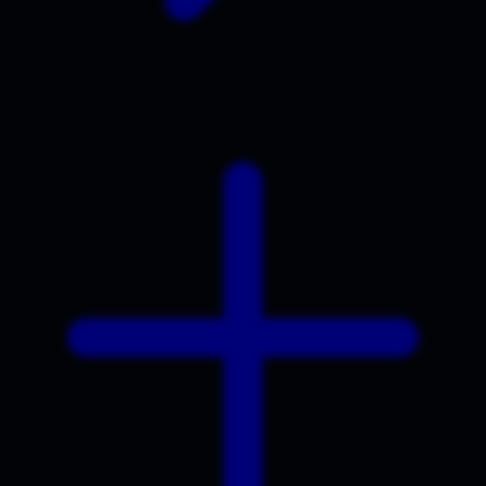
Xootz
Y
Yamatoya
Z
Zaxy
Zoggs
0-9
4Moms
59S