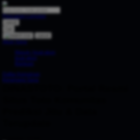
O
Oh Ma Grain
Pencarian Lanjutan
cancel
Okiedog
Cari
cancel
P
Akun Saya
Peachy
Masuk / buat akun
buat akun
Phil & Ted's
Bantuan
Philips Avent
Daftar Keinginan
Pigeon
Keranjang Saya
DINASTOTO: Portal Resmi
Playgro
Situs Toto Komunitas
Poled Global
Prediksi Jitu & Data
Ponycycle
Terupdate
Puma
Pureats
Serendah
10.000