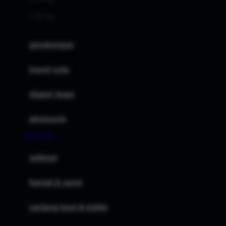
Felt So Sweet
0-36 Kg
Fisher Price
Flipper
gendongan
Friends Of Sally
travel cots
G
Gb
diaper bags
Geko
aksesoris
Graco
BO TOGEL
Gund
selimut
H
bantal & sprei
Habbie
Haenim
ranjang bayi & balita
Happy Horse