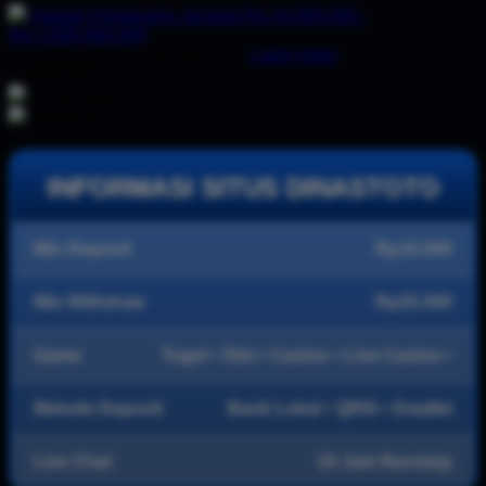
Hadiah Pemenang Jackpot
Rp.10.000.000
-
Q
Rp.1.000.000.000
Use Installment Options from
.
Laarn more
QV Baby
Available for :
home delivery
R
store pickup
Real Shades
INFORMASI SITUS DINASTOTO
Red Castle
Ribbon Madness
Min Deposit
Rp10.000
S
Min Withdraw
Rp25.000
Sebamed
Silver Cross
Game
Togel • Slot • Casino • Live Casino •
Simply Idea
Metode Deposit
Bank Lokal • QRIS • Ewallet
Skip Hop
Spectra
Live Chat
24 Jam Nonstop