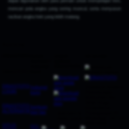
dapat digunakan oleh para pemain untuk mempelajari tren,
mencari pola angka yang sering muncul, serta menyusun
racikan angka hoki yang lebih matang.
Back to top
DINASTOTO
butuh
unduh
we accept
bantuan?
aplikasi
hubungi
DINASTOTO
kami
DINASTOTO
DINASTOTO
Direktorat Jenderal
hubungi
LOGIN
Perlindungan
kami
Konsumen dan
Tertib Niaga
DINASTOTO
bantuan
Kementerian
ALTERNATIF
dan faq
Perdagangan RI
ikuti kami di
WhatsApp: +62 123
media sosial
8888 8989
SITUS
021-