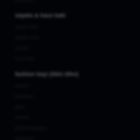
sepatu & kaus kaki
sepatu bayi
sepatu anak
sandal
kaus kaki
fashion bayi (0bln-3thn)
atasan
bawahan
gaun
setelan
jaket & kardigan
aksesoris