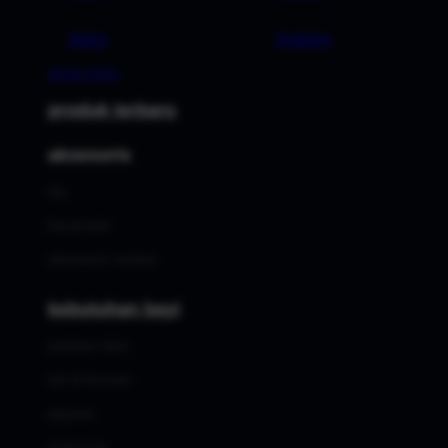
Asics
Aveeno
SITUS TOTO
produk terbaru
aksesoris
tas
kacamata
aksesoris rambut
kebutuhan bayi
pakaian tidur
set & terusan
piyama
bodysuits