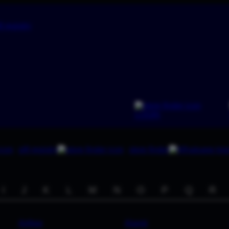
t registry
LOGIN
gift registry
store finder
I
J
K
L
M
N
O
P
Q
R
Airfree
Alamii