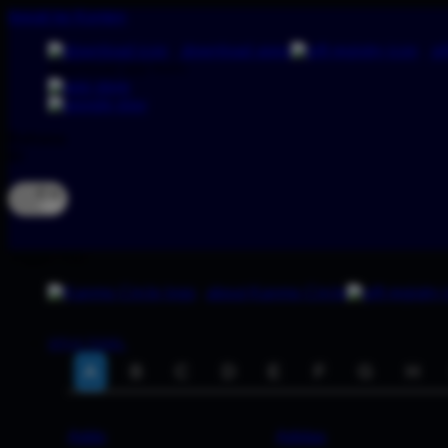
lewati ke Konten
download apps
gif
download app from:
Bahasa
ID
Toggle Nav
about Kanmo Circle
SITUS TOGEL
A
B
C
D
E
F
G
H
Addo
Adidas