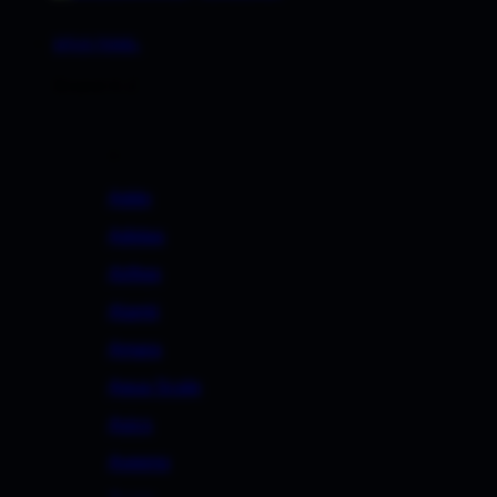
SITUS TOGEL
Brand A-Z
A
Addo
Adidas
Airfree
Alamii
Amara
Aqua Scale
Asics
Aveeno