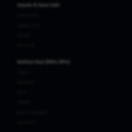
Beauty Barn
sepatu & kaus kaki
Bio Oil
sepatu bayi
Biolane
sepatu anak
Bite Fighters
sandal
Bizzi Growin
kaus kaki
Blackmores
fashion bayi (0bln-3thn)
Blooming Marvellous
atasan
Bonnels
bawahan
Bravado
gaun
Bruder
setelan
Brush Baby
jaket & kardigan
Buds Organics
aksesoris
Bugaboo