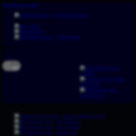
lewati ke Konten
download apps
download app from:
gift registry
Bahasa
ID
LOGIN
DAFTAR
Contact Us
Toggle Nav
about Kanmo Circle
gift registry
store finder
contact us