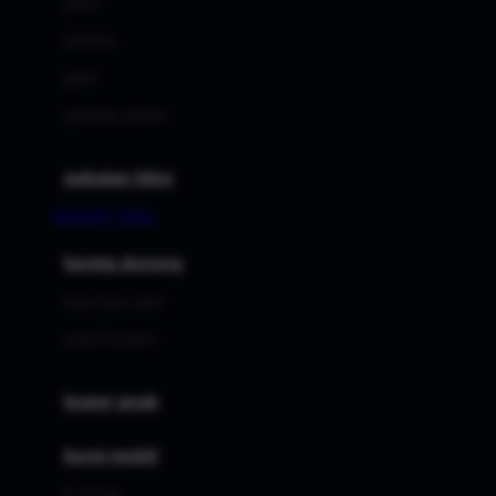
gaun
Dae Organics
setelan
Docare
jaket
Doona
pakaian dalam
Down To Earth
Drew
pakaian tidur
Dr. Brown's
BANDAR TOGEL
E
kereta dorong
ELC
bayi baru lahir
Ergobaby
usia 6 bulan+
Expert Care
koper anak
Ezyroller
kursi mobil
F
0-13 Kg