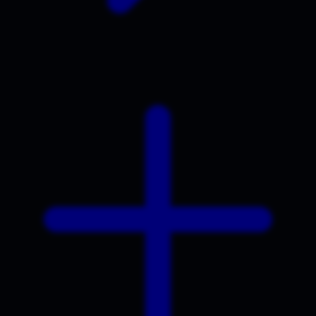
Xootz
Y
Yamatoya
Z
Zaxy
Zoggs
0-9
4Moms
59S