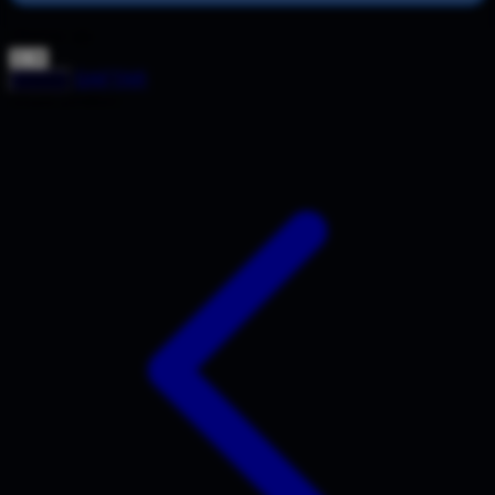
Squishmallows
choose qty
Starbooks
DAFTAR
Stick-O
LOGIN
Share product:
Stokke
Sudocrem
Sumimo
Sunnylife
Sun-Staches
Swimava
T
Tommee Tippee
Trunki
Tutti Bambini