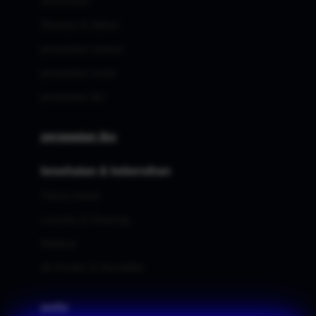
Sunscreen
London Taxi
Shampo & Sabun
Love To Dream
perawatan rambut
M
perawatan mulut
Magformers
perawatan diri
Mama's Choice
perawatan ibu
Mamas&Papas
Mamaway
kesehatan & kebersihan
Maxi Cosi
Tissue basah
Megabloks
Laundry & Cleaning
Micro
Medical
MiDeer
Air Purifier & Humidifier
Mimi & Lula
potty
Mini Monkey