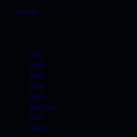
SITUS TOGEL
Brand A-Z
A
Addo
Adidas
Airfree
Alamii
Amara
Aqua Scale
Asics
Aveeno