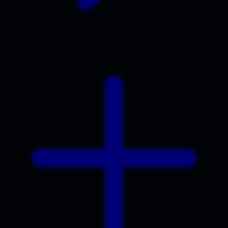
Xootz
Y
Yamatoya
Z
Zaxy
Zoggs
0-9
4Moms
59S