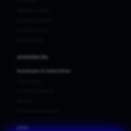
Sunscreen
London Taxi
Shampo & Sabun
Love To Dream
perawatan rambut
M
perawatan mulut
Magformers
perawatan diri
Mama's Choice
perawatan ibu
Mamas&Papas
Mamaway
kesehatan & kebersihan
Maxi Cosi
Tissue basah
Megabloks
Laundry & Cleaning
Micro
Medical
MiDeer
Air Purifier & Humidifier
Mimi & Lula
potty
Mini Monkey