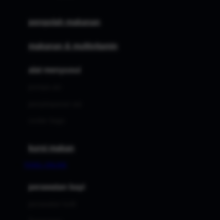
Joie
Joolz
pengolah makanan
Jujube
makanan & multivitamin
K
alat menyusui
Kiddycuts
pompa asi
Kumon
penyimpanan asi
L
cooler bags
Leapfrog
Leclerc
kursi makan
Lee Vierra
TOGEL ONLINE
Lillebaby
perawatan bayi
Little Bird Told Me
perawatan kulit
Little Miss Janis