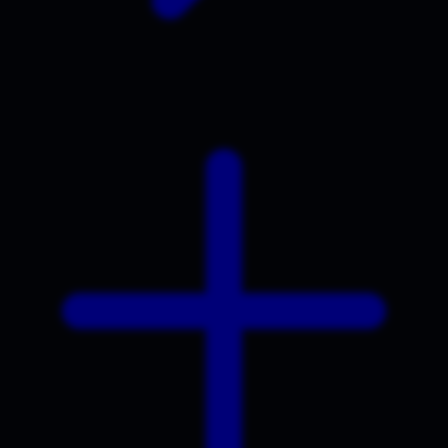
Xootz
Y
Yamatoya
Z
Zaxy
Zoggs
0-9
4Moms
59S