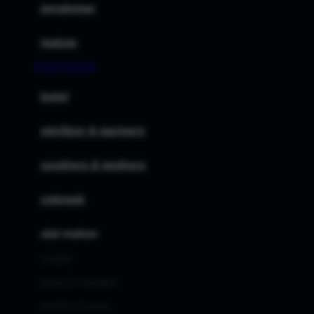
perabotan
Happy Tummy
Hauck
matras
Havaianas
SITUS TOTO 4D
Hegen
botol
Hot Wheels
sterilizer & warmers
Hybrid
I
soothers & teethers
Inlacta DHA
celemek
Interlac
alat makan
Ivenet
cangkir
J
piring & mangkuk
Jack N Jill
sendok & garpu