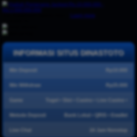
Hadiah Pemenang Jackpot
Rp.10.000.000
-
Q
Rp.1.000.000.000
Use Installment Options from
.
Laarn more
QV Baby
Available for :
home delivery
R
store pickup
Real Shades
INFORMASI SITUS DINASTOTO
Red Castle
Ribbon Madness
Min Deposit
Rp10.000
S
Min Withdraw
Rp25.000
Sebamed
Silver Cross
Game
Togel • Slot • Casino • Live Casino •
Simply Idea
Metode Deposit
Bank Lokal • QRIS • Ewallet
Skip Hop
Spectra
Live Chat
24 Jam Nonstop