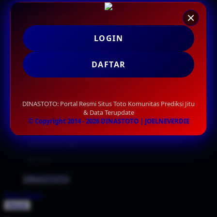
Moby
bak mandi
Momami
LOGIN
handuk
Mothercare
TOGEL LOGIN
Mustela
DAFTAR
My Buddy Tag
ayunan dan walker bayi
My K
alas bermain anak bayi
DINASTOTO: Portal Resmi Situs Toto Komunitas Prediksi Jitu
& Data Terupdate
N
© Copyright 2014 - 2026 DINASTOTO | JOELNEVERDIE
mainan anak bayi
Naif
mothercare toys
Nike
elc toys
Nordic Natural
DINASTOTO
Nuby
Akun Saya
Nuna
Masuk
Cari