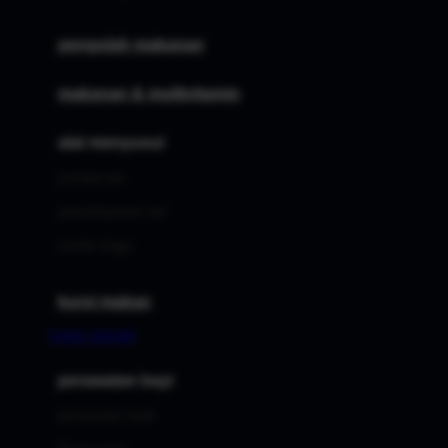
Joie
Joolz
pengolah makanan
Jujube
makanan & multivitamin
K
alat menyusui
Kiddycuts
pompa asi
Kumon
penyimpanan asi
L
cooler bags
Leapfrog
Leclerc
kursi makan
Lee Vierra
TOGEL ONLINE
Lillebaby
perawatan bayi
Little Bird Told Me
perawatan kulit
Little Miss Janis