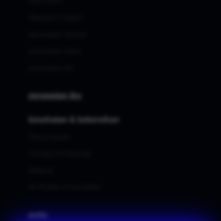
Sunscreen
London Taxi
Shampo & Sabun
Love To Dream
perawatan rambut
M
perawatan mulut
Magformers
perawatan diri
Mama's Choice
perawatan ibu
Mamas&Papas
Mamaway
kesehatan & kebersihan
Maxi Cosi
Tissue basah
Megabloks
Laundry & Cleaning
Micro
Medical
MiDeer
Air Purifier & Humidifier
Mimi & Lula
potty
Mini Monkey