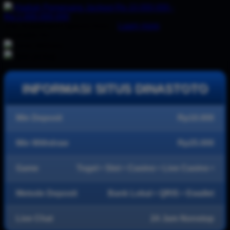
Hadiah Pemenang Jackpot
Rp.10.000.000
-
Q
Rp.1.000.000.000
Use Installment Options from
.
Laarn more
QV Baby
Available for :
home delivery
R
store pickup
Real Shades
INFORMASI SITUS DINASTOTO
Red Castle
Ribbon Madness
Min Deposit
Rp10.000
S
Min Withdraw
Rp25.000
Sebamed
Silver Cross
Game
Togel • Slot • Casino • Live Casino •
Simply Idea
Metode Deposit
Bank Lokal • QRIS • Ewallet
Skip Hop
Spectra
Live Chat
24 Jam Nonstop