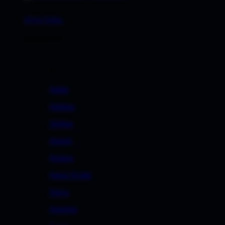
SITUS TOGEL
Brand A-Z
A
Addo
Adidas
Airfree
Alamii
Amara
Aqua Scale
Asics
Aveeno