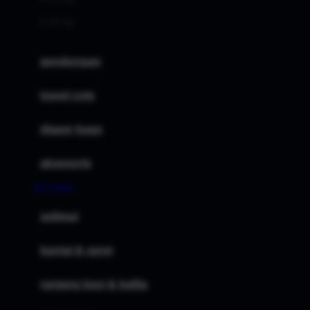
Felt So Sweet
0-36 Kg
Fisher Price
Flipper
gendongan
Friends Of Sally
travel cots
G
Gb
diaper bags
Geko
aksesoris
Graco
BO TOGEL
Gund
selimut
H
bantal & sprei
Habbie
Haenim
ranjang bayi & balita
Happy Horse