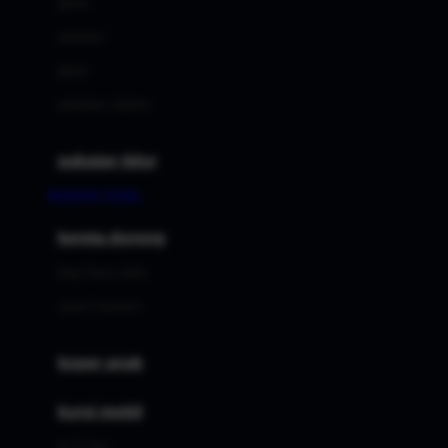
gaun
Dae Organics
setelan
Docare
jaket
Doona
pakaian dalam
Down To Earth
Drew
pakaian tidur
Dr. Brown's
BANDAR TOGEL
E
kereta dorong
ELC
bayi baru lahir
Ergobaby
usia 6 bulan+
Expert Care
koper anak
Ezyroller
kursi mobil
F
0-13 Kg