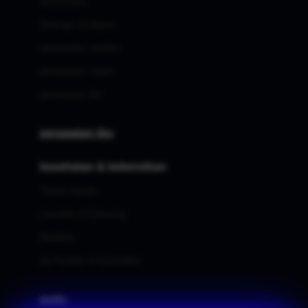
Sunscreen
London Taxi
Shampo & Sabun
Love To Dream
perawatan rambut
M
perawatan mulut
Magformers
perawatan diri
Mama's Choice
perawatan ibu
Mamas&Papas
Mamaway
kesehatan & kebersihan
Maxi Cosi
Tissue basah
Megabloks
Laundry & Cleaning
Micro
Medical
MiDeer
Air Purifier & Humidifier
Mimi & Lula
potty
Mini Monkey