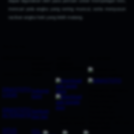
dapat digunakan oleh para pemain untuk mempelajari tren,
mencari pola angka yang sering muncul, serta menyusun
racikan angka hoki yang lebih matang.
Back to top
DINASTOTO
butuh
unduh
we accept
bantuan?
aplikasi
hubungi
DINASTOTO
kami
DINASTOTO
DINASTOTO
Direktorat Jenderal
hubungi
LOGIN
Perlindungan
kami
Konsumen dan
Tertib Niaga
DINASTOTO
bantuan
Kementerian
ALTERNATIF
dan faq
Perdagangan RI
ikuti kami di
WhatsApp: +62 123
media sosial
8888 8989
SITUS
021-