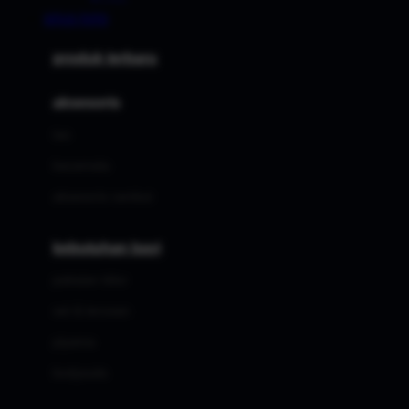
Awan
SITUS TOTO
Azetabio
produk terbaru
B
aksesoris
Baabaasheepz
tas
Babiators
kacamata
Baby Dove
aksesoris rambut
Baby Jogger
Baby Rovega
kebutuhan bayi
Babybee
pakaian tidur
Banana Boat
set & terusan
Banz
piyama
Barbie
bodysuits
Beaba