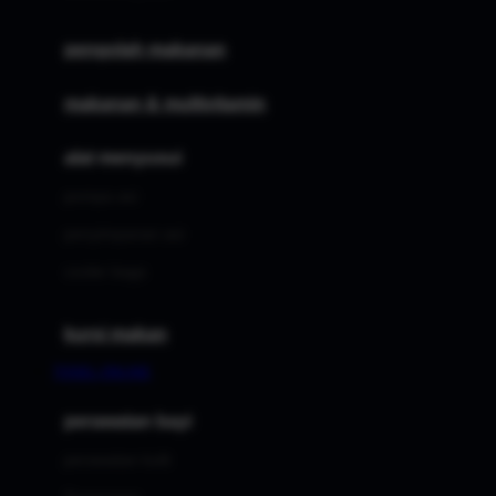
Joie
Joolz
pengolah makanan
Jujube
makanan & multivitamin
K
alat menyusui
Kiddycuts
pompa asi
Kumon
penyimpanan asi
L
cooler bags
Leapfrog
Leclerc
kursi makan
Lee Vierra
TOGEL ONLINE
Lillebaby
perawatan bayi
Little Bird Told Me
perawatan kulit
Little Miss Janis