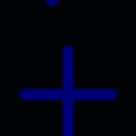
Xootz
Y
Yamatoya
Z
Zaxy
Zoggs
0-9
4Moms
59S