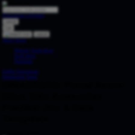
O
Oh Ma Grain
Pencarian Lanjutan
cancel
Okiedog
Cari
cancel
P
Akun Saya
Peachy
Masuk / buat akun
buat akun
Phil & Ted's
Bantuan
Philips Avent
Daftar Keinginan
Pigeon
Keranjang Saya
DINASTOTO: Portal Resmi
Playgro
Situs Toto Komunitas
Poled Global
Prediksi Jitu & Data
Ponycycle
Terupdate
Puma
Pureats
Serendah
10.000