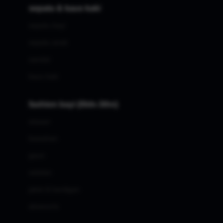
Beauty Barn
sepatu & kaus kaki
Bio Oil
sepatu bayi
Biolane
sepatu anak
Bite Fighters
sandal
Bizzi Growin
kaus kaki
Blackmores
fashion bayi (0bln-3thn)
Blooming Marvellous
atasan
Bonnels
bawahan
Bravado
gaun
Bruder
setelan
Brush Baby
jaket & kardigan
Buds Organics
aksesoris
Bugaboo