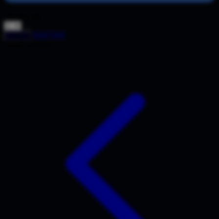
Squishmallows
choose qty
Starbooks
DAFTAR
Stick-O
LOGIN
Share product:
Stokke
Sudocrem
Sumimo
Sunnylife
Sun-Staches
Swimava
T
Tommee Tippee
Trunki
Tutti Bambini