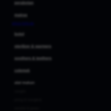
perabotan
Happy Tummy
Hauck
matras
Havaianas
SITUS TOTO 4D
Hegen
botol
Hot Wheels
sterilizer & warmers
Hybrid
I
soothers & teethers
Inlacta DHA
celemek
Interlac
alat makan
Ivenet
cangkir
J
piring & mangkuk
Jack N Jill
sendok & garpu