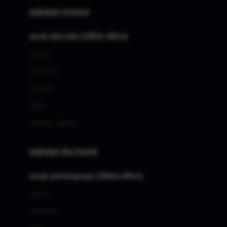
Buggygear
pakaian renang
Bumkins
anak laki-laki (18bln-8thn)
C
atasan
Cetaphil
bawahan
Chicco
setelan
Childlife
jaket
Clevamama
pakaian dalam
Cocolatte
Cottonseeds
pakaian ibu hamil
Cozy N Safe
anak perempuan (18bln-8thn)
Crane
atasan
Cybex
bawahan
D