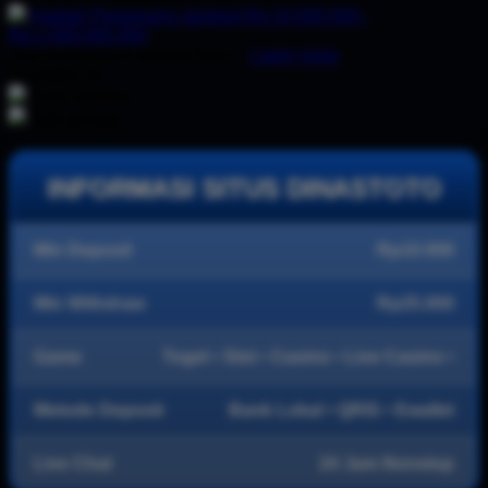
Hadiah Pemenang Jackpot
Rp.10.000.000
-
Q
Rp.1.000.000.000
Use Installment Options from
.
Laarn more
QV Baby
Available for :
home delivery
R
store pickup
Real Shades
INFORMASI SITUS DINASTOTO
Red Castle
Ribbon Madness
Min Deposit
Rp10.000
S
Min Withdraw
Rp25.000
Sebamed
Silver Cross
Game
Togel • Slot • Casino • Live Casino •
Simply Idea
Metode Deposit
Bank Lokal • QRIS • Ewallet
Skip Hop
Spectra
Live Chat
24 Jam Nonstop