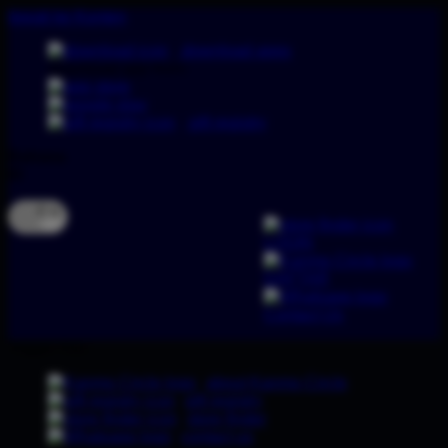
lewati ke Konten
download apps
download app from:
gift registry
Bahasa
ID
LOGIN
DAFTAR
Contact Us
Toggle Nav
about Kanmo Circle
gift registry
store finder
contact us