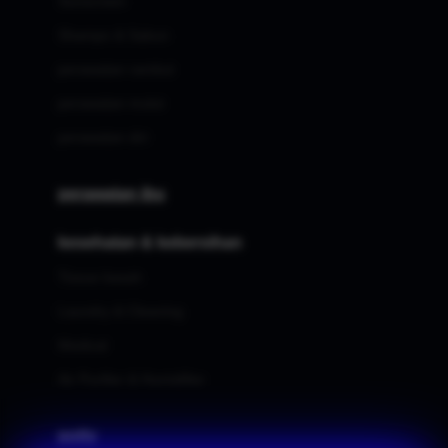
Sunscreen
London Taxi
Shampo & Sabun
Love To Dream
perawatan rambut
M
perawatan mulut
Magformers
perawatan diri
Mama's Choice
perawatan ibu
Mamas&Papas
Mamaway
kesehatan & kebersihan
Maxi Cosi
Tissue basah
Megabloks
Laundry & Cleaning
Micro
Medical
MiDeer
Air Purifier & Humidifier
Mimi & Lula
potty
Mini Monkey