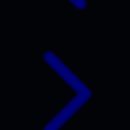
Twistshake
TY Toys
U
V
Veja
Vitaflow
Vtech
W
Waterland
Wellness
X