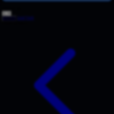
Squishmallows
choose qty
Starbooks
DAFTAR
Stick-O
LOGIN
Share product:
Stokke
Sudocrem
Sumimo
Sunnylife
Sun-Staches
Swimava
T
Tommee Tippee
Trunki
Tutti Bambini