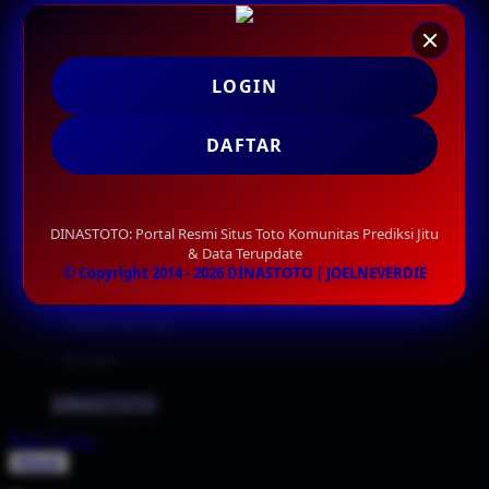
Moby
bak mandi
Momami
LOGIN
handuk
Mothercare
TOGEL LOGIN
Mustela
DAFTAR
My Buddy Tag
ayunan dan walker bayi
My K
alas bermain anak bayi
DINASTOTO: Portal Resmi Situs Toto Komunitas Prediksi Jitu
& Data Terupdate
N
© Copyright 2014 - 2026 DINASTOTO | JOELNEVERDIE
mainan anak bayi
Naif
mothercare toys
Nike
elc toys
Nordic Natural
DINASTOTO
Nuby
Akun Saya
Nuna
Masuk
Cari