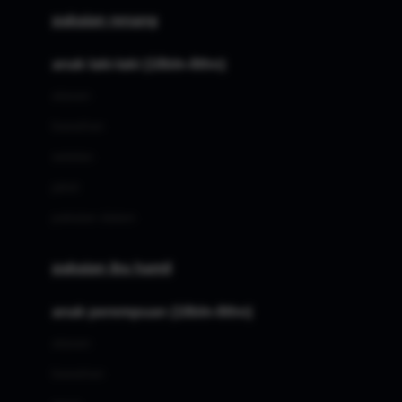
Buggygear
pakaian renang
Bumkins
anak laki-laki (18bln-8thn)
C
atasan
Cetaphil
bawahan
Chicco
setelan
Childlife
jaket
Clevamama
pakaian dalam
Cocolatte
Cottonseeds
pakaian ibu hamil
Cozy N Safe
anak perempuan (18bln-8thn)
Crane
atasan
Cybex
bawahan
D