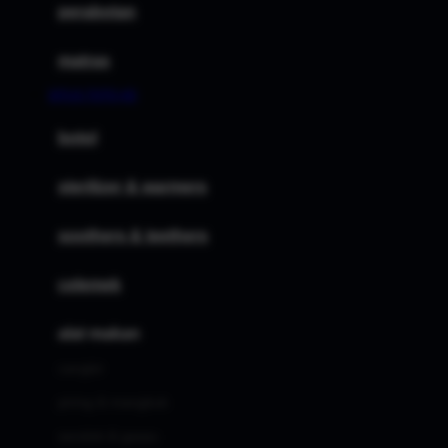
perabotan
Happy Tummy
Hauck
matras
Havaianas
SITUS TOTO 4D
Hegen
botol
Hot Wheels
sterilizer & warmers
Hybrid
I
soothers & teethers
Inlacta DHA
celemek
Interlac
alat makan
Ivenet
cangkir
J
piring & mangkuk
Jack N Jill
sendok & garpu