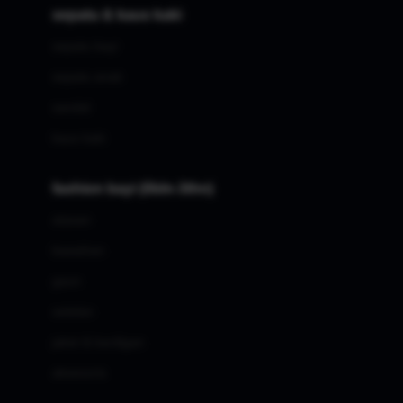
Beauty Barn
sepatu & kaus kaki
Bio Oil
sepatu bayi
Biolane
sepatu anak
Bite Fighters
sandal
Bizzi Growin
kaus kaki
Blackmores
fashion bayi (0bln-3thn)
Blooming Marvellous
atasan
Bonnels
bawahan
Bravado
gaun
Bruder
setelan
Brush Baby
jaket & kardigan
Buds Organics
aksesoris
Bugaboo