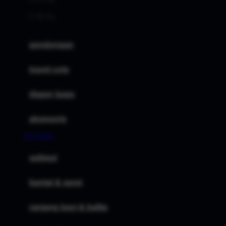
Felt So Sweet
0-36 Kg
Fisher Price
Flipper
gendongan
Friends Of Sally
travel cots
G
Gb
diaper bags
Geko
aksesoris
Graco
BO TOGEL
Gund
selimut
H
bantal & sprei
Habbie
Haenim
ranjang bayi & balita
Happy Horse