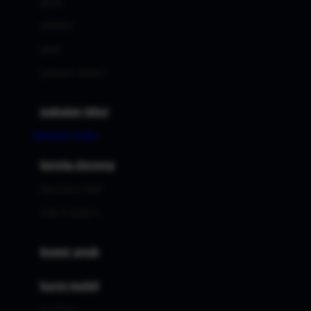
gaun
Dae Organics
setelan
Docare
jaket
Doona
pakaian dalam
Down To Earth
Drew
pakaian tidur
Dr. Brown's
BANDAR TOGEL
E
kereta dorong
ELC
bayi baru lahir
Ergobaby
usia 6 bulan+
Expert Care
koper anak
Ezyroller
kursi mobil
F
0-13 Kg