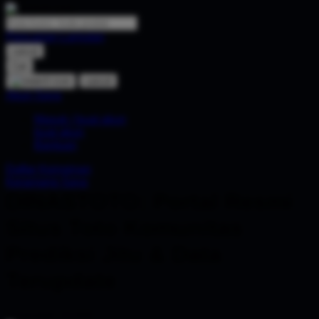
O
Oh Ma Grain
Pencarian Lanjutan
cancel
Okiedog
Cari
cancel
P
Akun Saya
Peachy
Masuk / buat akun
buat akun
Phil & Ted's
Bantuan
Philips Avent
Daftar Keinginan
Pigeon
Keranjang Saya
DINASTOTO: Portal Resmi
Playgro
Situs Toto Komunitas
Poled Global
Prediksi Jitu & Data
Ponycycle
Terupdate
Puma
Pureats
Serendah
10.000