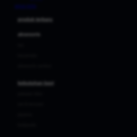
Awan
SITUS TOTO
Azetabio
produk terbaru
B
aksesoris
Baabaasheepz
tas
Babiators
kacamata
Baby Dove
aksesoris rambut
Baby Jogger
Baby Rovega
kebutuhan bayi
Babybee
pakaian tidur
Banana Boat
set & terusan
Banz
piyama
Barbie
bodysuits
Beaba