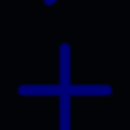
Xootz
Y
Yamatoya
Z
Zaxy
Zoggs
0-9
4Moms
59S