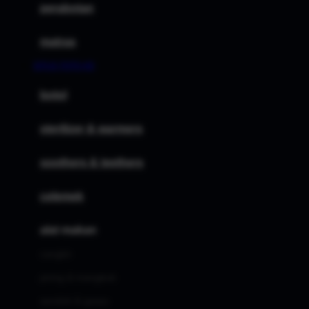
perabotan
Happy Tummy
Hauck
matras
Havaianas
SITUS TOTO 4D
Hegen
botol
Hot Wheels
sterilizer & warmers
Hybrid
I
soothers & teethers
Inlacta DHA
celemek
Interlac
alat makan
Ivenet
cangkir
J
piring & mangkuk
Jack N Jill
sendok & garpu