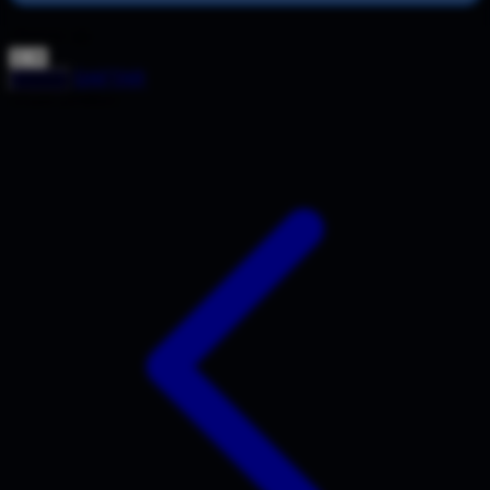
Squishmallows
choose qty
Starbooks
DAFTAR
Stick-O
LOGIN
Share product:
Stokke
Sudocrem
Sumimo
Sunnylife
Sun-Staches
Swimava
T
Tommee Tippee
Trunki
Tutti Bambini