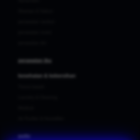
Sunscreen
London Taxi
Shampo & Sabun
Love To Dream
perawatan rambut
M
perawatan mulut
Magformers
perawatan diri
Mama's Choice
perawatan ibu
Mamas&Papas
Mamaway
kesehatan & kebersihan
Maxi Cosi
Tissue basah
Megabloks
Laundry & Cleaning
Micro
Medical
MiDeer
Air Purifier & Humidifier
Mimi & Lula
potty
Mini Monkey