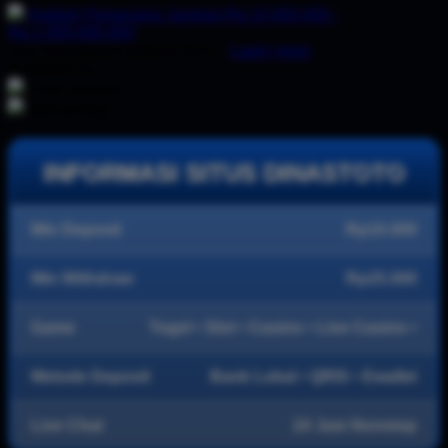
Hadiah Pemenang Jackpot
Rp.10.000.000
-
Q
Rp.1.000.000.000
Use Installment Options from
.
Laarn more
QV Baby
Available for :
home delivery
R
store pickup
Real Shades
INFORMASI SITUS DINASTOTO
Red Castle
Ribbon Madness
Min Deposit
Rp10.000
S
Min Withdraw
Rp25.000
Sebamed
Silver Cross
Game
Togel • Slot • Casino • Live Casino •
Simply Idea
Metode Deposit
Bank Lokal • QRIS • Ewallet
Skip Hop
Spectra
Live Chat
24 Jam Nonstop