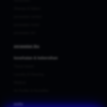
Sunscreen
London Taxi
Shampo & Sabun
Love To Dream
perawatan rambut
M
perawatan mulut
Magformers
perawatan diri
Mama's Choice
perawatan ibu
Mamas&Papas
Mamaway
kesehatan & kebersihan
Maxi Cosi
Tissue basah
Megabloks
Laundry & Cleaning
Micro
Medical
MiDeer
Air Purifier & Humidifier
Mimi & Lula
potty
Mini Monkey