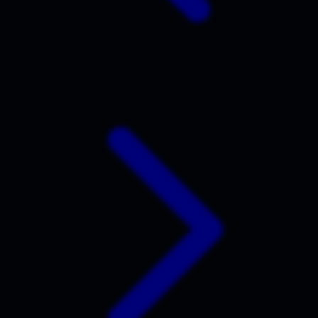
Twistshake
TY Toys
U
V
Veja
Vitaflow
Vtech
W
Waterland
Wellness
X