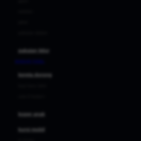
gaun
Dae Organics
setelan
Docare
jaket
Doona
pakaian dalam
Down To Earth
Drew
pakaian tidur
Dr. Brown's
BANDAR TOGEL
E
kereta dorong
ELC
bayi baru lahir
Ergobaby
usia 6 bulan+
Expert Care
koper anak
Ezyroller
kursi mobil
F
0-13 Kg