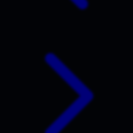
Twistshake
TY Toys
U
V
Veja
Vitaflow
Vtech
W
Waterland
Wellness
X