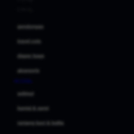
Felt So Sweet
0-36 Kg
Fisher Price
Flipper
gendongan
Friends Of Sally
travel cots
G
Gb
diaper bags
Geko
aksesoris
Graco
BO TOGEL
Gund
selimut
H
bantal & sprei
Habbie
Haenim
ranjang bayi & balita
Happy Horse