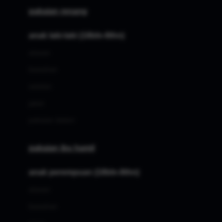
Buggygear
pakaian renang
Bumkins
anak laki-laki (18bln-8thn)
C
atasan
Cetaphil
bawahan
Chicco
setelan
Childlife
jaket
Clevamama
pakaian dalam
Cocolatte
Cottonseeds
pakaian ibu hamil
Cozy N Safe
anak perempuan (18bln-8thn)
Crane
atasan
Cybex
bawahan
D