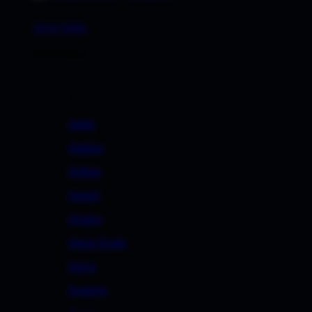
SITUS TOGEL
Brand A-Z
A
Addo
Adidas
Airfree
Alamii
Amara
Aqua Scale
Asics
Aveeno