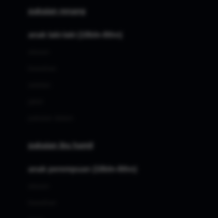
Buggygear
pakaian renang
Bumkins
anak laki-laki (18bln-8thn)
C
atasan
Cetaphil
bawahan
Chicco
setelan
Childlife
jaket
Clevamama
pakaian dalam
Cocolatte
Cottonseeds
pakaian ibu hamil
Cozy N Safe
anak perempuan (18bln-8thn)
Crane
atasan
Cybex
bawahan
D