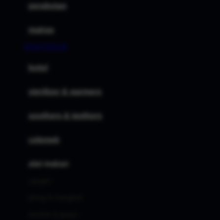
perabotan
Happy Tummy
Hauck
matras
Havaianas
SITUS TOTO 4D
Hegen
botol
Hot Wheels
sterilizer & warmers
Hybrid
I
soothers & teethers
Inlacta DHA
celemek
Interlac
alat makan
Ivenet
cangkir
J
piring & mangkuk
Jack N Jill
sendok & garpu