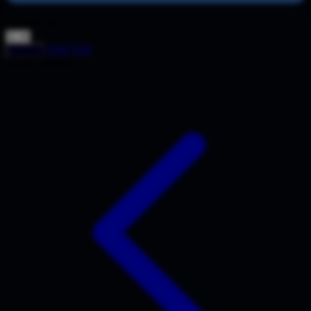
Squishmallows
choose qty
Starbooks
DAFTAR
Stick-O
LOGIN
Share product:
Stokke
Sudocrem
Sumimo
Sunnylife
Sun-Staches
Swimava
T
Tommee Tippee
Trunki
Tutti Bambini