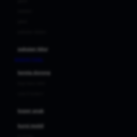
gaun
Dae Organics
setelan
Docare
jaket
Doona
pakaian dalam
Down To Earth
Drew
pakaian tidur
Dr. Brown's
BANDAR TOGEL
E
kereta dorong
ELC
bayi baru lahir
Ergobaby
usia 6 bulan+
Expert Care
koper anak
Ezyroller
kursi mobil
F
0-13 Kg