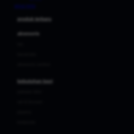
Awan
SITUS TOTO
Azetabio
produk terbaru
B
aksesoris
Baabaasheepz
tas
Babiators
kacamata
Baby Dove
aksesoris rambut
Baby Jogger
Baby Rovega
kebutuhan bayi
Babybee
pakaian tidur
Banana Boat
set & terusan
Banz
piyama
Barbie
bodysuits
Beaba