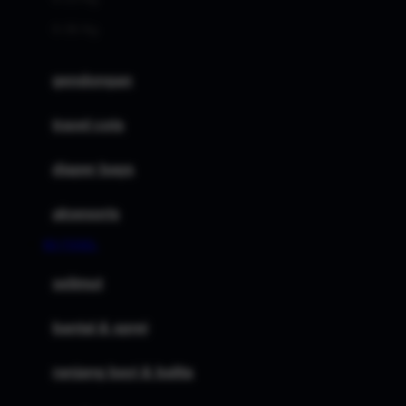
Felt So Sweet
0-36 Kg
Fisher Price
Flipper
gendongan
Friends Of Sally
travel cots
G
Gb
diaper bags
Geko
aksesoris
Graco
BO TOGEL
Gund
selimut
H
bantal & sprei
Habbie
Haenim
ranjang bayi & balita
Happy Horse