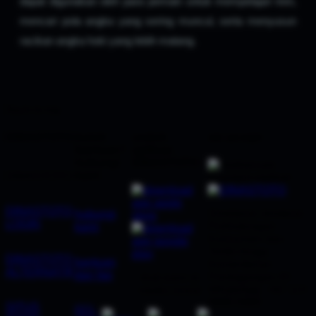
dapat digunakan oleh para pemain untuk mempelajari tren,
mencari pola angka yang sering muncul, serta menyusun
racikan angka hoki yang lebih matang.
Back to top
DINASTOTO
butuh
unduh
we accept
bantuan?
aplikasi
hubungi
DINASTOTO
kami
DINASTOTO
DINASTOTO
Direktorat Jenderal
hubungi
LOGIN
Perlindungan
kami
Konsumen dan
Tertib Niaga
DINASTOTO
bantuan
Kementerian
ALTERNATIF
dan faq
Perdagangan RI
ikuti kami di
WhatsApp: +62 123
media sosial
8888 8989
SITUS
021-