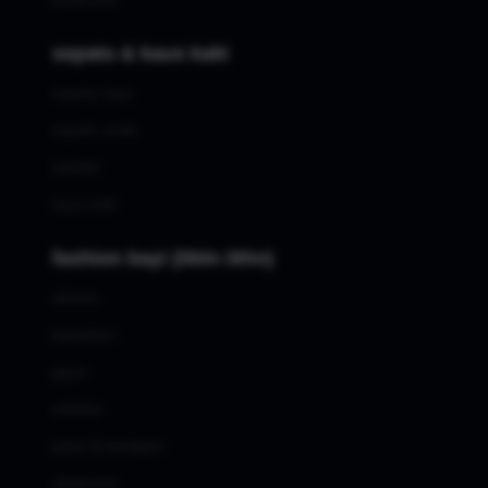
sepatu & kaus kaki
sepatu bayi
sepatu anak
sandal
kaus kaki
fashion bayi (0bln-3thn)
atasan
bawahan
gaun
setelan
jaket & kardigan
aksesoris