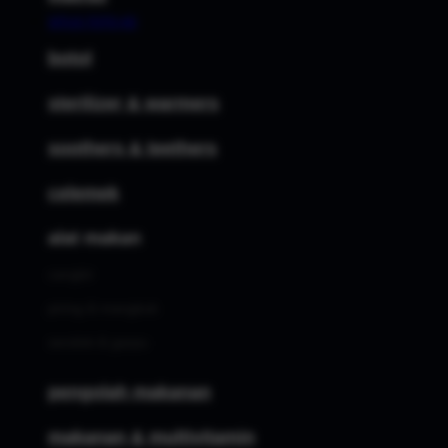
SITUS TOTO 4D
botol
sterilizer & warmers
soothers & teethers
celemek
alat makan
cangkir
piring & mangkuk
sendok & garpu
pengolah makanan
makanan & multivitamin