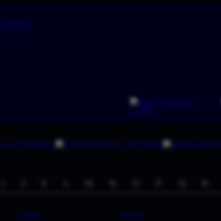
t registry
LOGIN
gift registry
store finder
I
J
K
L
M
N
O
P
Q
R
Airfree
Alamii