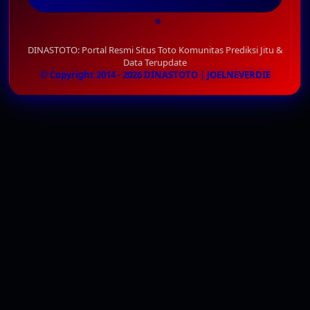
DINASTOTO: Portal Resmi Situs Toto Komunitas Prediksi Jitu &
Data Terupdate
© Copyright 2014 - 2026 DINASTOTO | JOELNEVERDIE