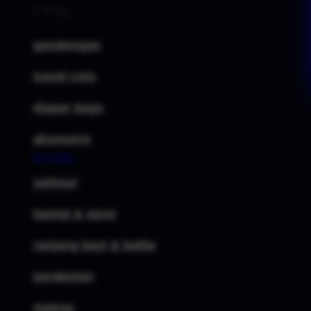
0-36 Kg
gendongan
travel cots
diaper bags
aksesoris
BO TOGEL
selimut
bantal & sprei
ranjang bayi & balita
perabotan
matras