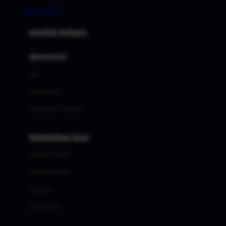
Awan
SITUS TOTO
Azetabio
produk terbaru
B
aksesoris
Baabaasheepz
tas
Babiators
kacamata
Baby Dove
aksesoris rambut
Baby Jogger
Baby Rovega
kebutuhan bayi
Babybee
pakaian tidur
Banana Boat
set & terusan
Banz
piyama
Barbie
bodysuits
Beaba