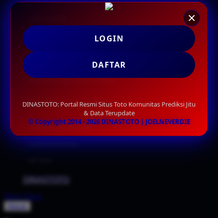
Moby
bak mandi
Momami
LOGIN
handuk
Mothercare
TOGEL LOGIN
Mustela
DAFTAR
My Buddy Tag
ayunan dan walker bayi
My K
alas bermain anak bayi
DINASTOTO: Portal Resmi Situs Toto Komunitas Prediksi Jitu
& Data Terupdate
N
© Copyright 2014 - 2026 DINASTOTO | JOELNEVERDIE
mainan anak bayi
Naif
mothercare toys
Nike
elc toys
Nordic Natural
DINASTOTO
Nuby
Akun Saya
Nuna
Masuk
Cari