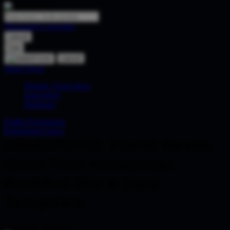
O
Oh Ma Grain
Pencarian Lanjutan
cancel
Okiedog
Cari
cancel
P
Akun Saya
Peachy
Masuk / buat akun
buat akun
Phil & Ted's
Bantuan
Philips Avent
Daftar Keinginan
Pigeon
Keranjang Saya
DINASTOTO: Portal Resmi
Playgro
Situs Toto Komunitas
Poled Global
Prediksi Jitu & Data
Ponycycle
Terupdate
Puma
Pureats
Serendah
10.000