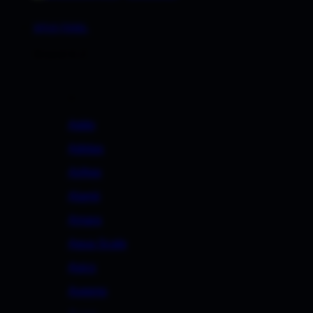
SITUS TOGEL
Brand A-Z
A
Addo
Adidas
Airfree
Alamii
Amara
Aqua Scale
Asics
Aveeno