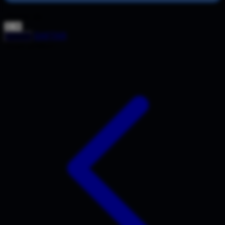
Squishmallows
choose qty
Starbooks
DAFTAR
Stick-O
LOGIN
Share product:
Stokke
Sudocrem
Sumimo
Sunnylife
Sun-Staches
Swimava
T
Tommee Tippee
Trunki
Tutti Bambini