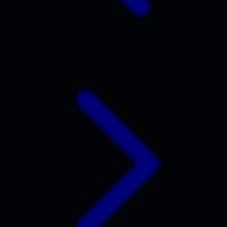
Twistshake
TY Toys
U
V
Veja
Vitaflow
Vtech
W
Waterland
Wellness
X