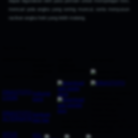
dapat digunakan oleh para pemain untuk mempelajari tren,
mencari pola angka yang sering muncul, serta menyusun
racikan angka hoki yang lebih matang.
Back to top
DINASTOTO
butuh
unduh
we accept
bantuan?
aplikasi
hubungi
DINASTOTO
kami
DINASTOTO
DINASTOTO
Direktorat Jenderal
hubungi
LOGIN
Perlindungan
kami
Konsumen dan
Tertib Niaga
DINASTOTO
bantuan
Kementerian
ALTERNATIF
dan faq
Perdagangan RI
ikuti kami di
WhatsApp: +62 123
media sosial
8888 8989
SITUS
021-