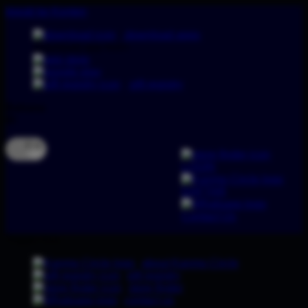
lewati ke Konten
download apps
download app from:
gift registry
Bahasa
ID
LOGIN
DAFTAR
Contact Us
Toggle Nav
about Kanmo Circle
gift registry
store finder
contact us