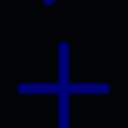
Xootz
Y
Yamatoya
Z
Zaxy
Zoggs
0-9
4Moms
59S