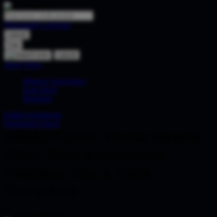
O
Oh Ma Grain
Pencarian Lanjutan
cancel
Okiedog
Cari
cancel
P
Akun Saya
Peachy
Masuk / buat akun
buat akun
Phil & Ted's
Bantuan
Philips Avent
Daftar Keinginan
Pigeon
Keranjang Saya
DINASTOTO: Portal Resmi
Playgro
Situs Toto Komunitas
Poled Global
Prediksi Jitu & Data
Ponycycle
Terupdate
Puma
Pureats
Serendah
10.000