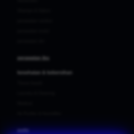
Sunscreen
London Taxi
Shampo & Sabun
Love To Dream
perawatan rambut
M
perawatan mulut
Magformers
perawatan diri
Mama's Choice
perawatan ibu
Mamas&Papas
Mamaway
kesehatan & kebersihan
Maxi Cosi
Tissue basah
Megabloks
Laundry & Cleaning
Micro
Medical
MiDeer
Air Purifier & Humidifier
Mimi & Lula
potty
Mini Monkey