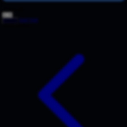
Squishmallows
choose qty
Starbooks
DAFTAR
Stick-O
LOGIN
Share product:
Stokke
Sudocrem
Sumimo
Sunnylife
Sun-Staches
Swimava
T
Tommee Tippee
Trunki
Tutti Bambini