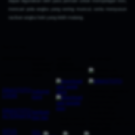
dapat digunakan oleh para pemain untuk mempelajari tren,
mencari pola angka yang sering muncul, serta menyusun
racikan angka hoki yang lebih matang.
Back to top
DINASTOTO
butuh
unduh
we accept
bantuan?
aplikasi
hubungi
DINASTOTO
kami
DINASTOTO
DINASTOTO
Direktorat Jenderal
hubungi
LOGIN
Perlindungan
kami
Konsumen dan
Tertib Niaga
DINASTOTO
bantuan
Kementerian
ALTERNATIF
dan faq
Perdagangan RI
ikuti kami di
WhatsApp: +62 123
media sosial
8888 8989
SITUS
021-