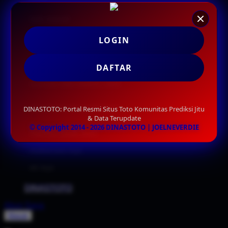
Moby
bak mandi
Momami
LOGIN
handuk
Mothercare
TOGEL LOGIN
Mustela
DAFTAR
My Buddy Tag
ayunan dan walker bayi
My K
alas bermain anak bayi
DINASTOTO: Portal Resmi Situs Toto Komunitas Prediksi Jitu
& Data Terupdate
N
© Copyright 2014 - 2026 DINASTOTO | JOELNEVERDIE
mainan anak bayi
Naif
mothercare toys
Nike
elc toys
Nordic Natural
DINASTOTO
Nuby
Akun Saya
Nuna
Masuk
Cari