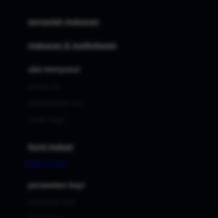
Joie
Joolz
pengolah makanan
Jujube
makanan & multivitamin
K
alat menyusui
Kiddycuts
pompa asi
Kumon
penyimpanan asi
L
cooler bags
Leapfrog
Leclerc
kursi makan
Lee Vierra
TOGEL ONLINE
Lillebaby
perawatan bayi
Little Bird Told Me
perawatan kulit
Little Miss Janis