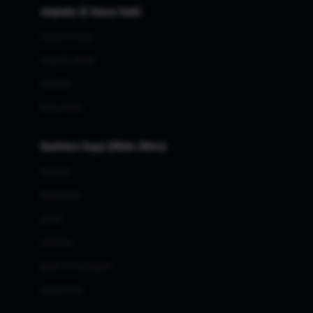
Beauty Barn
sepatu & kaus kaki
Bio Oil
sepatu bayi
Biolane
sepatu anak
Bite Fighters
sandal
Bizzi Growin
kaus kaki
Blackmores
fashion bayi (0bln-3thn)
Blooming Marvellous
atasan
Bonnels
bawahan
Bravado
gaun
Bruder
setelan
Brush Baby
jaket & kardigan
Buds Organics
aksesoris
Bugaboo