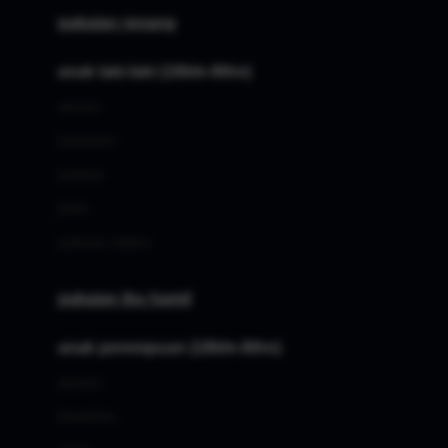
Buggygear
pakaian renang
Bumkins
anak laki-laki (18bln-8thn)
C
atasan
Cetaphil
bawahan
Chicco
setelan
Childlife
jaket
Clevamama
pakaian dalam
Cocolatte
Cottonseeds
pakaian ibu hamil
Cozy N Safe
anak perempuan (18bln-8thn)
Crane
atasan
Cybex
bawahan
D