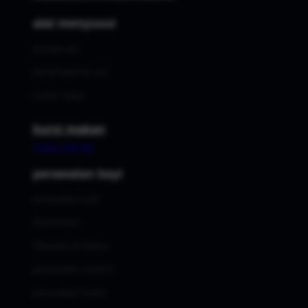
alat menyusui
pompa asi
penyimpanan asi
cooler bags
kursi makan
TOGEL ONLINE
perawatan bayi
perawatan kulit
Sunscreen
Shampo & Sabun
perawatan rambut
perawatan mulut