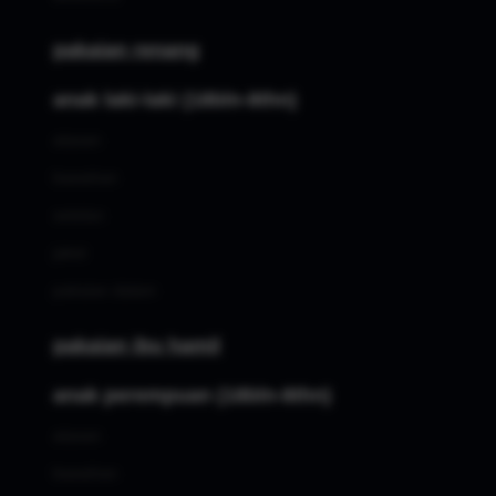
pakaian renang
anak laki-laki (18bln-8thn)
atasan
bawahan
setelan
jaket
pakaian dalam
pakaian ibu hamil
anak perempuan (18bln-8thn)
atasan
bawahan