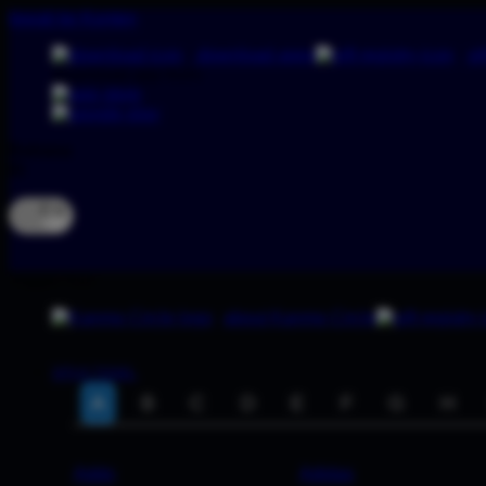
lewati ke Konten
download apps
gif
download app from:
Bahasa
ID
Toggle Nav
about Kanmo Circle
SITUS TOGEL
A
B
C
D
E
F
G
H
Addo
Adidas