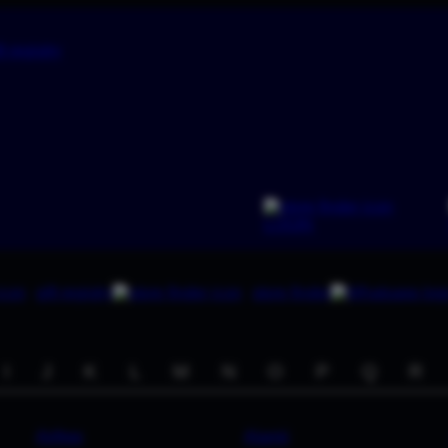
t registry
LOGIN
gift registry
store finder
I
J
K
L
M
N
O
P
Q
R
Airfree
Alamii