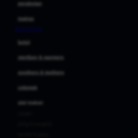
perabotan
Happy Tummy
Hauck
matras
Havaianas
SITUS TOTO 4D
Hegen
botol
Hot Wheels
sterilizer & warmers
Hybrid
I
soothers & teethers
Inlacta DHA
celemek
Interlac
alat makan
Ivenet
cangkir
J
piring & mangkuk
Jack N Jill
sendok & garpu