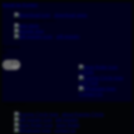
lewati ke Konten
download apps
download app from:
gift registry
Bahasa
ID
LOGIN
DAFTAR
Contact Us
Toggle Nav
about Kanmo Circle
gift registry
store finder
contact us