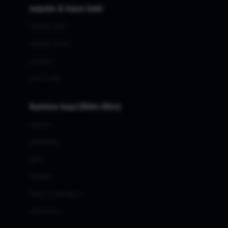
Beauty Barn
sepatu & kaus kaki
Bio Oil
sepatu bayi
Biolane
sepatu anak
Bite Fighters
sandal
Bizzi Growin
kaus kaki
Blackmores
fashion bayi (0bln-3thn)
Blooming Marvellous
atasan
Bonnels
bawahan
Bravado
gaun
Bruder
setelan
Brush Baby
jaket & kardigan
Buds Organics
aksesoris
Bugaboo