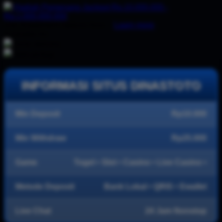
Hadiah Pemenang Jackpot
Rp.10.000.000
-
Q
Rp.1.000.000.000
Use Installment Options from
.
Laarn more
QV Baby
Available for :
home delivery
R
store pickup
Real Shades
INFORMASI SITUS DINASTOTO
Red Castle
Ribbon Madness
Min Deposit
Rp10.000
S
Min Withdraw
Rp25.000
Sebamed
Silver Cross
Game
Togel • Slot • Casino • Live Casino •
Simply Idea
Metode Deposit
Bank Lokal • QRIS • Ewallet
Skip Hop
Spectra
Live Chat
24 Jam Nonstop