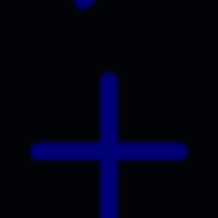
Xootz
Y
Yamatoya
Z
Zaxy
Zoggs
0-9
4Moms
59S