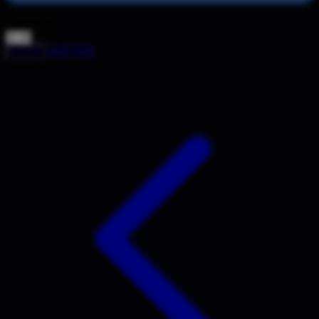
Squishmallows
choose qty
Starbooks
DAFTAR
Stick-O
LOGIN
Share product:
Stokke
Sudocrem
Sumimo
Sunnylife
Sun-Staches
Swimava
T
Tommee Tippee
Trunki
Tutti Bambini