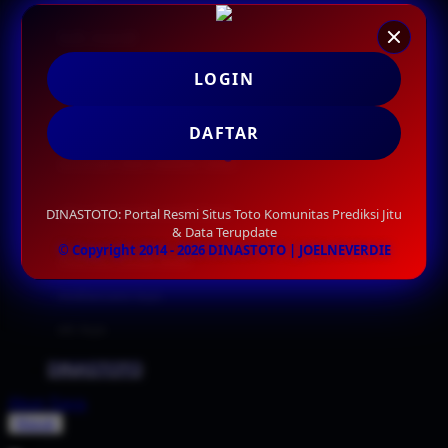
Moby
bak mandi
Momami
LOGIN
handuk
Mothercare
TOGEL LOGIN
Mustela
DAFTAR
My Buddy Tag
ayunan dan walker bayi
My K
alas bermain anak bayi
DINASTOTO: Portal Resmi Situs Toto Komunitas Prediksi Jitu
& Data Terupdate
N
© Copyright 2014 - 2026 DINASTOTO | JOELNEVERDIE
mainan anak bayi
Naif
mothercare toys
Nike
elc toys
Nordic Natural
DINASTOTO
Nuby
Akun Saya
Nuna
Masuk
Cari