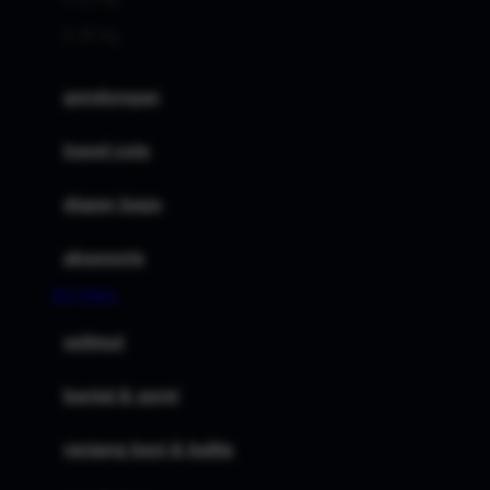
Felt So Sweet
0-36 Kg
Fisher Price
Flipper
gendongan
Friends Of Sally
travel cots
G
Gb
diaper bags
Geko
aksesoris
Graco
BO TOGEL
Gund
selimut
H
bantal & sprei
Habbie
Haenim
ranjang bayi & balita
Happy Horse