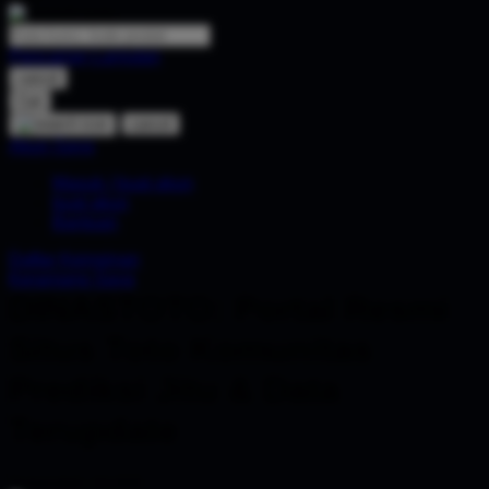
O
Oh Ma Grain
Pencarian Lanjutan
cancel
Okiedog
Cari
cancel
P
Akun Saya
Peachy
Masuk / buat akun
buat akun
Phil & Ted's
Bantuan
Philips Avent
Daftar Keinginan
Pigeon
Keranjang Saya
DINASTOTO: Portal Resmi
Playgro
Situs Toto Komunitas
Poled Global
Prediksi Jitu & Data
Ponycycle
Terupdate
Puma
Pureats
Serendah
10.000