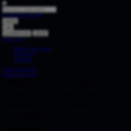
O
Oh Ma Grain
Pencarian Lanjutan
cancel
Okiedog
Cari
cancel
P
Akun Saya
Peachy
Masuk / buat akun
buat akun
Phil & Ted's
Bantuan
Philips Avent
Daftar Keinginan
Pigeon
Keranjang Saya
DINASTOTO: Portal Resmi
Playgro
Situs Toto Komunitas
Poled Global
Prediksi Jitu & Data
Ponycycle
Terupdate
Puma
Pureats
Serendah
10.000