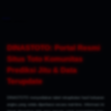
Share product:
DINASTOTO: Portal Resmi
Situs Toto Komunitas
Prediksi Jitu & Data
Terupdate
DINASTOTO menyediakan tabel rekapitulasi hasil keluaran
angka yang selalu diperbarui secara real-time. Informasi ini