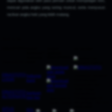
dapat digunakan oleh para pemain untuk mempelajari tren,
mencari pola angka yang sering muncul, serta menyusun
racikan angka hoki yang lebih matang.
Back to top
DINASTOTO
butuh
unduh
we accept
bantuan?
aplikasi
hubungi
DINASTOTO
kami
DINASTOTO
DINASTOTO
Direktorat Jenderal
hubungi
LOGIN
Perlindungan
kami
Konsumen dan
Tertib Niaga
DINASTOTO
bantuan
Kementerian
ALTERNATIF
dan faq
Perdagangan RI
ikuti kami di
WhatsApp: +62 123
media sosial
8888 8989
SITUS
021-