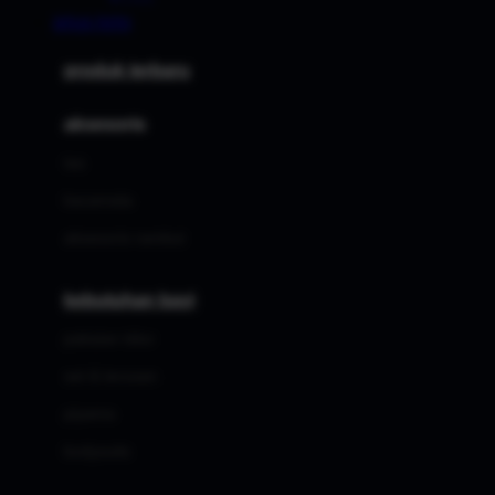
Awan
SITUS TOTO
Azetabio
produk terbaru
B
aksesoris
Baabaasheepz
tas
Babiators
kacamata
Baby Dove
aksesoris rambut
Baby Jogger
Baby Rovega
kebutuhan bayi
Babybee
pakaian tidur
Banana Boat
set & terusan
Banz
piyama
Barbie
bodysuits
Beaba