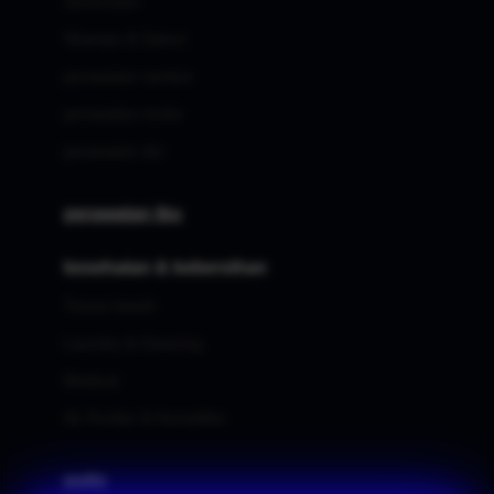
Sunscreen
London Taxi
Shampo & Sabun
Love To Dream
perawatan rambut
M
perawatan mulut
Magformers
perawatan diri
Mama's Choice
perawatan ibu
Mamas&Papas
Mamaway
kesehatan & kebersihan
Maxi Cosi
Tissue basah
Megabloks
Laundry & Cleaning
Micro
Medical
MiDeer
Air Purifier & Humidifier
Mimi & Lula
potty
Mini Monkey