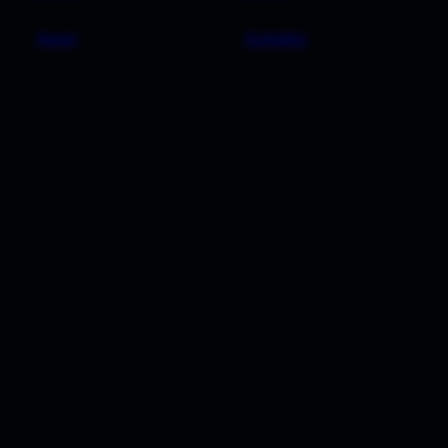
Awan
Azetabio