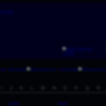
t registry
LOGIN
gift registry
store finder
I
J
K
L
M
N
O
P
Q
R
Airfree
Alamii