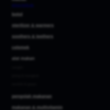
SITUS TOTO 4D
botol
sterilizer & warmers
soothers & teethers
celemek
alat makan
cangkir
piring & mangkuk
sendok & garpu
pengolah makanan
makanan & multivitamin