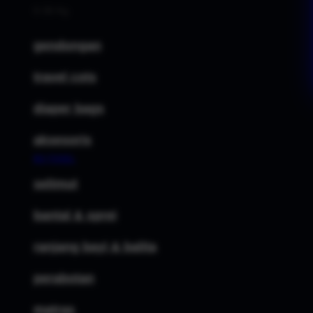
0-36 Kg
gendongan
travel cots
diaper bags
aksesoris
BO TOGEL
selimut
bantal & sprei
ranjang bayi & balita
perabotan
matras