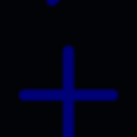
Xootz
Y
Yamatoya
Z
Zaxy
Zoggs
0-9
4Moms
59S