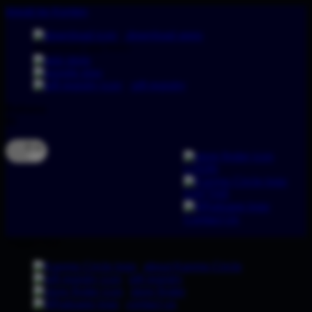
lewati ke Konten
download apps
download app from:
gift registry
Bahasa
ID
LOGIN
DAFTAR
Contact Us
Toggle Nav
about Kanmo Circle
gift registry
store finder
contact us