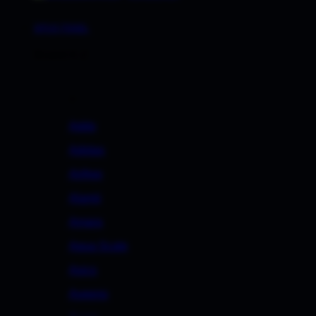
SITUS TOGEL
Brand A-Z
A
Addo
Adidas
Airfree
Alamii
Amara
Aqua Scale
Asics
Aveeno