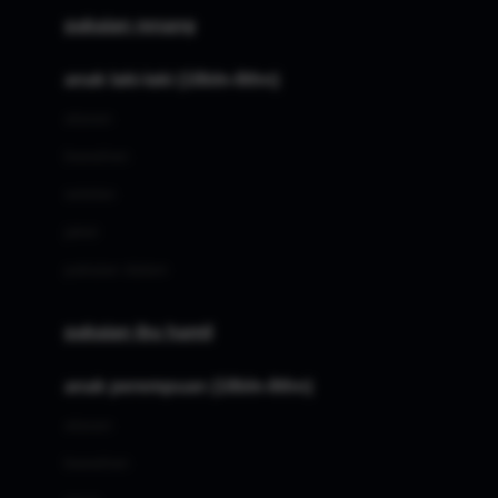
Buggygear
pakaian renang
Bumkins
anak laki-laki (18bln-8thn)
C
atasan
Cetaphil
bawahan
Chicco
setelan
Childlife
jaket
Clevamama
pakaian dalam
Cocolatte
Cottonseeds
pakaian ibu hamil
Cozy N Safe
anak perempuan (18bln-8thn)
Crane
atasan
Cybex
bawahan
D