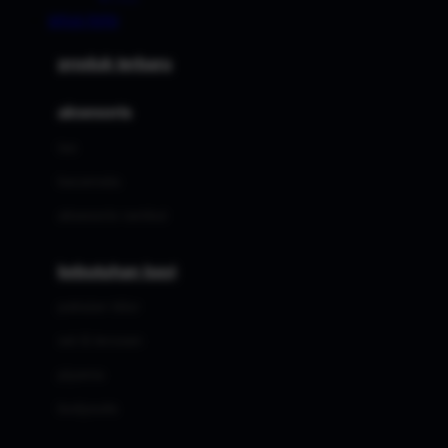
Awan
SITUS TOTO
Azetabio
produk terbaru
B
aksesoris
Baabaasheepz
tas
Babiators
kacamata
Baby Dove
aksesoris rambut
Baby Jogger
Baby Rovega
kebutuhan bayi
Babybee
pakaian tidur
Banana Boat
set & terusan
Banz
piyama
Barbie
bodysuits
Beaba