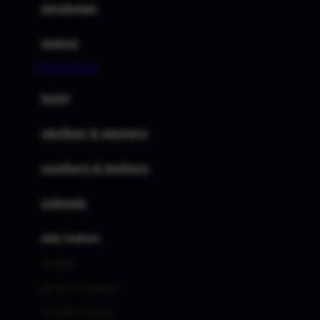
perabotan
Happy Tummy
Hauck
matras
Havaianas
SITUS TOTO 4D
Hegen
botol
Hot Wheels
sterilizer & warmers
Hybrid
I
soothers & teethers
Inlacta DHA
celemek
Interlac
alat makan
Ivenet
cangkir
J
piring & mangkuk
Jack N Jill
sendok & garpu