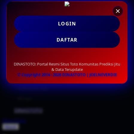
Moby
bak mandi
Momami
LOGIN
handuk
Mothercare
TOGEL LOGIN
Mustela
DAFTAR
My Buddy Tag
ayunan dan walker bayi
My K
alas bermain anak bayi
DINASTOTO: Portal Resmi Situs Toto Komunitas Prediksi Jitu
& Data Terupdate
N
© Copyright 2014 - 2026 DINASTOTO | JOELNEVERDIE
mainan anak bayi
Naif
mothercare toys
Nike
elc toys
Nordic Natural
DINASTOTO
Nuby
Akun Saya
Nuna
Masuk
Cari