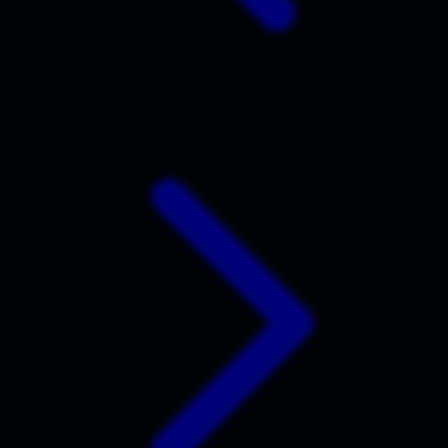
Twistshake
TY Toys
U
V
Veja
Vitaflow
Vtech
W
Waterland
Wellness
X