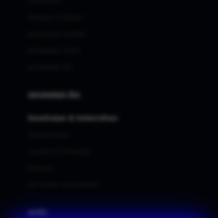
Sunscreen
London Taxi
Shampo & Sabun
Love To Dream
perawatan rambut
M
perawatan mulut
Magformers
perawatan diri
Mama's Choice
perawatan ibu
Mamas&Papas
Mamaway
kesehatan & kebersihan
Maxi Cosi
Tissue basah
Megabloks
Laundry & Cleaning
Micro
Medical
MiDeer
Air Purifier & Humidifier
Mimi & Lula
potty
Mini Monkey