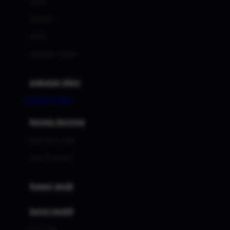
gaun
Dae Organics
setelan
Docare
jaket
Doona
pakaian dalam
Down To Earth
Drew
pakaian tidur
Dr. Brown's
BANDAR TOGEL
E
kereta dorong
ELC
bayi baru lahir
Ergobaby
usia 6 bulan+
Expert Care
koper anak
Ezyroller
kursi mobil
F
0-13 Kg