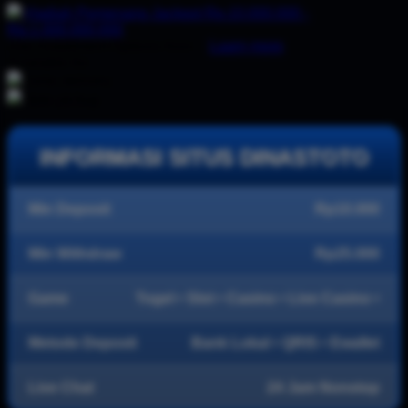
Hadiah Pemenang Jackpot
Rp.10.000.000
-
Q
Rp.1.000.000.000
Use Installment Options from
.
Laarn more
QV Baby
Available for :
home delivery
R
store pickup
Real Shades
INFORMASI SITUS DINASTOTO
Red Castle
Ribbon Madness
Min Deposit
Rp10.000
S
Min Withdraw
Rp25.000
Sebamed
Silver Cross
Game
Togel • Slot • Casino • Live Casino •
Simply Idea
Metode Deposit
Bank Lokal • QRIS • Ewallet
Skip Hop
Spectra
Live Chat
24 Jam Nonstop