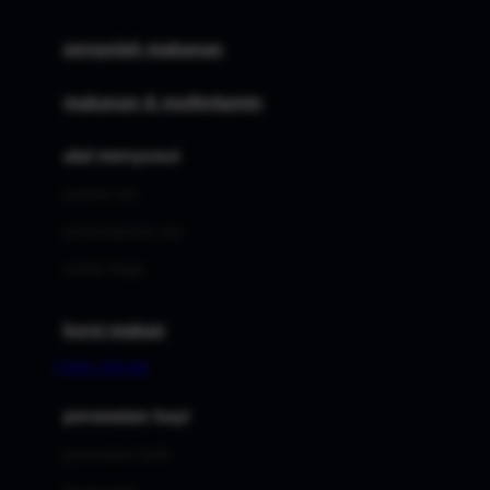
Joie
Joolz
pengolah makanan
Jujube
makanan & multivitamin
K
alat menyusui
Kiddycuts
pompa asi
Kumon
penyimpanan asi
L
cooler bags
Leapfrog
Leclerc
kursi makan
Lee Vierra
TOGEL ONLINE
Lillebaby
perawatan bayi
Little Bird Told Me
perawatan kulit
Little Miss Janis