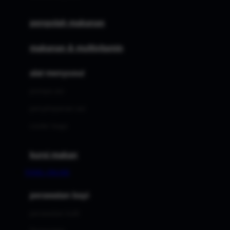
Joie
Joolz
pengolah makanan
Jujube
makanan & multivitamin
K
alat menyusui
Kiddycuts
pompa asi
Kumon
penyimpanan asi
L
cooler bags
Leapfrog
Leclerc
kursi makan
Lee Vierra
TOGEL ONLINE
Lillebaby
perawatan bayi
Little Bird Told Me
perawatan kulit
Little Miss Janis