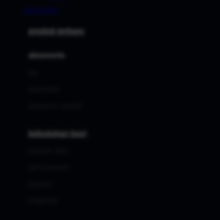
Awan
SITUS TOTO
Azetabio
produk terbaru
B
aksesoris
Baabaasheepz
tas
Babiators
kacamata
Baby Dove
aksesoris rambut
Baby Jogger
Baby Rovega
kebutuhan bayi
Babybee
pakaian tidur
Banana Boat
set & terusan
Banz
piyama
Barbie
bodysuits
Beaba