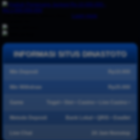
Hadiah Pemenang Jackpot
Rp.10.000.000
-
Q
Rp.1.000.000.000
Use Installment Options from
.
Laarn more
QV Baby
Available for :
home delivery
R
store pickup
Real Shades
INFORMASI SITUS DINASTOTO
Red Castle
Ribbon Madness
Min Deposit
Rp10.000
S
Min Withdraw
Rp25.000
Sebamed
Silver Cross
Game
Togel • Slot • Casino • Live Casino •
Simply Idea
Metode Deposit
Bank Lokal • QRIS • Ewallet
Skip Hop
Spectra
Live Chat
24 Jam Nonstop