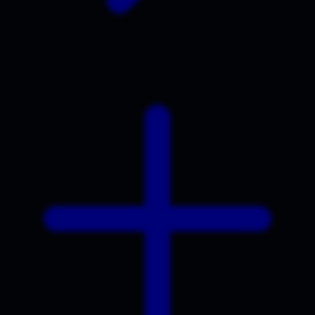
Xootz
Y
Yamatoya
Z
Zaxy
Zoggs
0-9
4Moms
59S