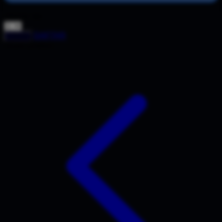
Squishmallows
choose qty
Starbooks
DAFTAR
Stick-O
LOGIN
Share product:
Stokke
Sudocrem
Sumimo
Sunnylife
Sun-Staches
Swimava
T
Tommee Tippee
Trunki
Tutti Bambini