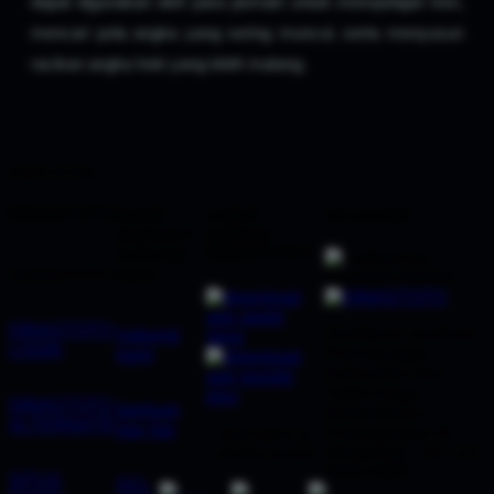
dapat digunakan oleh para pemain untuk mempelajari tren,
mencari pola angka yang sering muncul, serta menyusun
racikan angka hoki yang lebih matang.
Back to top
DINASTOTO
butuh
unduh
we accept
bantuan?
aplikasi
hubungi
DINASTOTO
kami
DINASTOTO
DINASTOTO
Direktorat Jenderal
hubungi
LOGIN
Perlindungan
kami
Konsumen dan
Tertib Niaga
DINASTOTO
bantuan
Kementerian
ALTERNATIF
dan faq
Perdagangan RI
ikuti kami di
WhatsApp: +62 123
media sosial
8888 8989
SITUS
021-