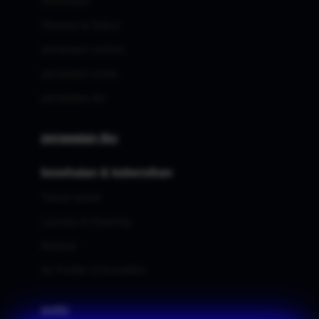
Sunscreen
London Taxi
Shampo & Sabun
Love To Dream
perawatan rambut
M
perawatan mulut
Magformers
perawatan diri
Mama's Choice
perawatan ibu
Mamas&Papas
Mamaway
kesehatan & kebersihan
Maxi Cosi
Tissue basah
Megabloks
Laundry & Cleaning
Micro
Medical
MiDeer
Air Purifier & Humidifier
Mimi & Lula
potty
Mini Monkey