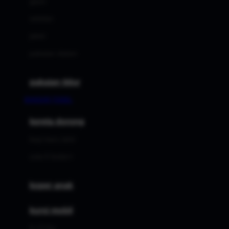
gaun
Dae Organics
setelan
Docare
jaket
Doona
pakaian dalam
Down To Earth
Drew
pakaian tidur
Dr. Brown's
BANDAR TOGEL
E
kereta dorong
ELC
bayi baru lahir
Ergobaby
usia 6 bulan+
Expert Care
koper anak
Ezyroller
kursi mobil
F
0-13 Kg