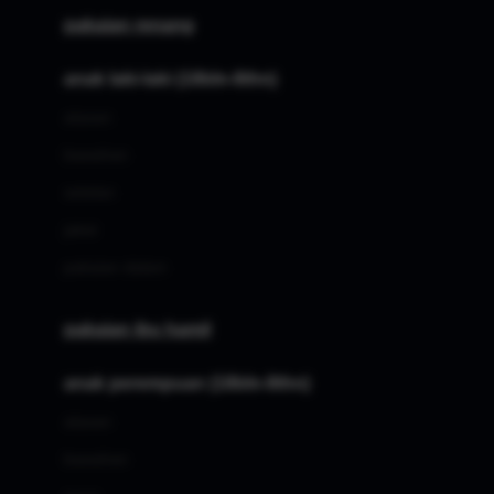
Buggygear
pakaian renang
Bumkins
anak laki-laki (18bln-8thn)
C
atasan
Cetaphil
bawahan
Chicco
setelan
Childlife
jaket
Clevamama
pakaian dalam
Cocolatte
Cottonseeds
pakaian ibu hamil
Cozy N Safe
anak perempuan (18bln-8thn)
Crane
atasan
Cybex
bawahan
D