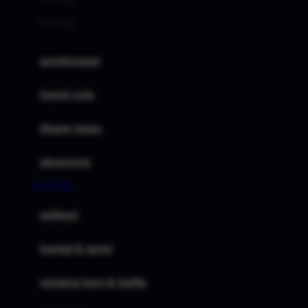
Felt So Sweet
0-36 Kg
Fisher Price
Flipper
gendongan
Friends Of Sally
travel cots
G
Gb
diaper bags
Geko
aksesoris
Graco
BO TOGEL
Gund
selimut
H
bantal & sprei
Habbie
Haenim
ranjang bayi & balita
Happy Horse