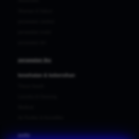
Sunscreen
London Taxi
Shampo & Sabun
Love To Dream
perawatan rambut
M
perawatan mulut
Magformers
perawatan diri
Mama's Choice
perawatan ibu
Mamas&Papas
Mamaway
kesehatan & kebersihan
Maxi Cosi
Tissue basah
Megabloks
Laundry & Cleaning
Micro
Medical
MiDeer
Air Purifier & Humidifier
Mimi & Lula
potty
Mini Monkey