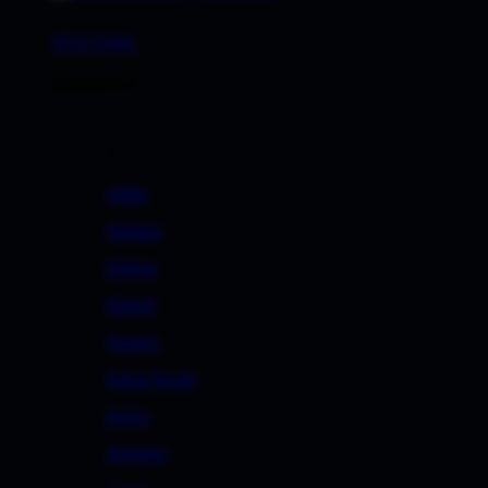
SITUS TOGEL
Brand A-Z
A
Addo
Adidas
Airfree
Alamii
Amara
Aqua Scale
Asics
Aveeno