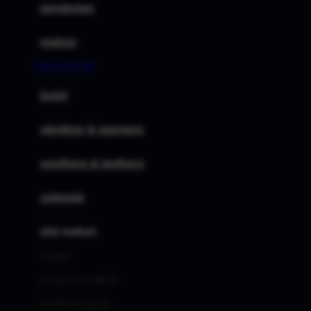
perabotan
Happy Tummy
Hauck
matras
Havaianas
SITUS TOTO 4D
Hegen
botol
Hot Wheels
sterilizer & warmers
Hybrid
I
soothers & teethers
Inlacta DHA
celemek
Interlac
alat makan
Ivenet
cangkir
J
piring & mangkuk
Jack N Jill
sendok & garpu