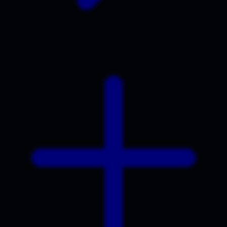
Xootz
Y
Yamatoya
Z
Zaxy
Zoggs
0-9
4Moms
59S