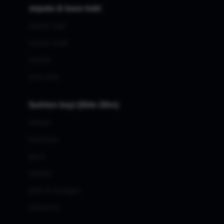
Beauty Barn
sepatu & kaus kaki
Bio Oil
sepatu bayi
Biolane
sepatu anak
Bite Fighters
sandal
Bizzi Growin
kaus kaki
Blackmores
fashion bayi (0bln-3thn)
Blooming Marvellous
atasan
Bonnels
bawahan
Bravado
gaun
Bruder
setelan
Brush Baby
jaket & kardigan
Buds Organics
aksesoris
Bugaboo