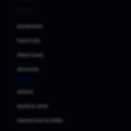
Felt So Sweet
0-36 Kg
Fisher Price
Flipper
gendongan
Friends Of Sally
travel cots
G
Gb
diaper bags
Geko
aksesoris
Graco
BO TOGEL
Gund
selimut
H
bantal & sprei
Habbie
Haenim
ranjang bayi & balita
Happy Horse