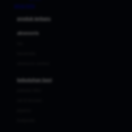
Awan
SITUS TOTO
Azetabio
produk terbaru
B
aksesoris
Baabaasheepz
tas
Babiators
kacamata
Baby Dove
aksesoris rambut
Baby Jogger
Baby Rovega
kebutuhan bayi
Babybee
pakaian tidur
Banana Boat
set & terusan
Banz
piyama
Barbie
bodysuits
Beaba