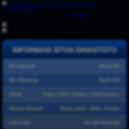
Hadiah Pemenang Jackpot
Rp.10.000.000
-
Q
Rp.1.000.000.000
Use Installment Options from
.
Laarn more
QV Baby
Available for :
home delivery
R
store pickup
Real Shades
INFORMASI SITUS DINASTOTO
Red Castle
Ribbon Madness
Min Deposit
Rp10.000
S
Min Withdraw
Rp25.000
Sebamed
Silver Cross
Game
Togel • Slot • Casino • Live Casino •
Simply Idea
Metode Deposit
Bank Lokal • QRIS • Ewallet
Skip Hop
Spectra
Live Chat
24 Jam Nonstop