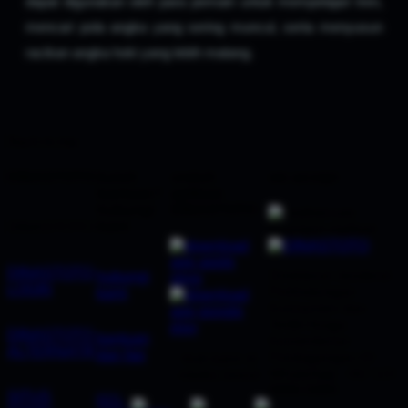
dapat digunakan oleh para pemain untuk mempelajari tren,
mencari pola angka yang sering muncul, serta menyusun
racikan angka hoki yang lebih matang.
Back to top
DINASTOTO
butuh
unduh
we accept
bantuan?
aplikasi
hubungi
DINASTOTO
kami
DINASTOTO
DINASTOTO
Direktorat Jenderal
hubungi
LOGIN
Perlindungan
kami
Konsumen dan
Tertib Niaga
DINASTOTO
bantuan
Kementerian
ALTERNATIF
dan faq
Perdagangan RI
ikuti kami di
WhatsApp: +62 123
media sosial
8888 8989
SITUS
021-