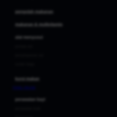
Joie
Joolz
pengolah makanan
Jujube
makanan & multivitamin
K
alat menyusui
Kiddycuts
pompa asi
Kumon
penyimpanan asi
L
cooler bags
Leapfrog
Leclerc
kursi makan
Lee Vierra
TOGEL ONLINE
Lillebaby
perawatan bayi
Little Bird Told Me
perawatan kulit
Little Miss Janis