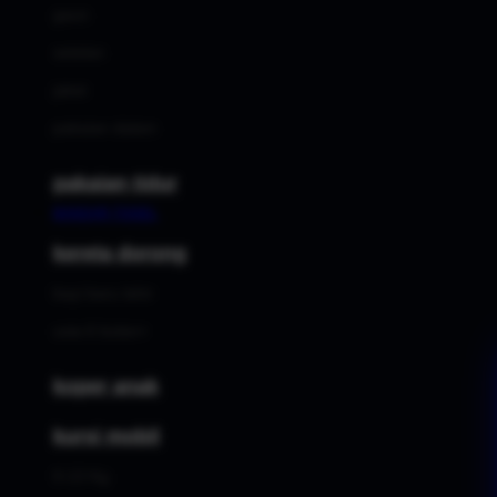
gaun
setelan
jaket
pakaian dalam
pakaian tidur
BANDAR TOGEL
kereta dorong
bayi baru lahir
usia 6 bulan+
koper anak
kursi mobil
0-13 Kg