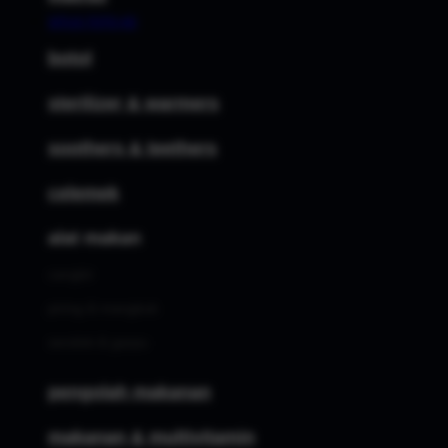
SITUS TOTO 4D
botol
sterilizer & warmers
soothers & teethers
celemek
alat makan
cangkir
piring & mangkuk
sendok & garpu
pengolah makanan
makanan & multivitamin