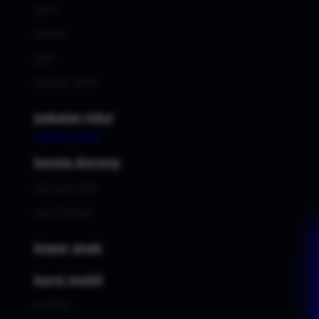
gaun
setelan
jaket
pakaian dalam
pakaian tidur
BANDAR TOGEL
kereta dorong
bayi baru lahir
usia 6 bulan+
koper anak
kursi mobil
0-13 Kg