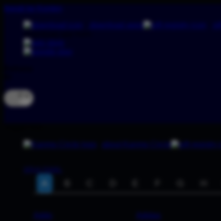
lewati ke Konten
download apps
gif
download app from:
Bahasa
ID
Toggle Nav
about Kanmo Circle
SITUS TOGEL
A
B
C
D
E
F
G
H
Addo
Adidas