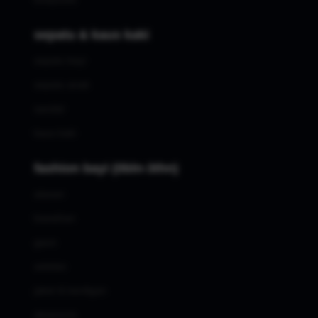
sepatu & kaus kaki
sepatu bayi
sepatu anak
sandal
kaus kaki
fashion bayi (0bln-3thn)
atasan
bawahan
gaun
setelan
jaket & kardigan
aksesoris