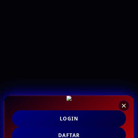
LOGIN
DAFTAR