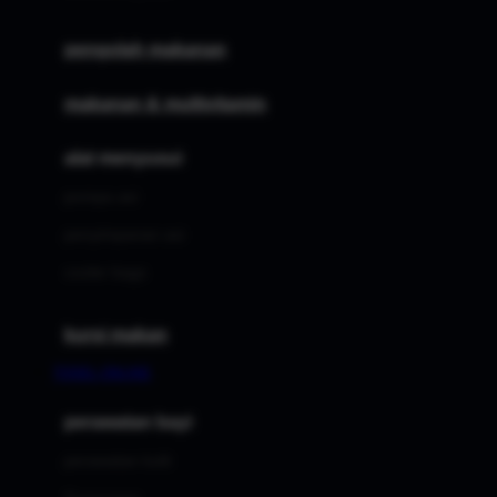
Joie
Joolz
pengolah makanan
Jujube
makanan & multivitamin
K
alat menyusui
Kiddycuts
pompa asi
Kumon
penyimpanan asi
L
cooler bags
Leapfrog
Leclerc
kursi makan
Lee Vierra
TOGEL ONLINE
Lillebaby
perawatan bayi
Little Bird Told Me
perawatan kulit
Little Miss Janis