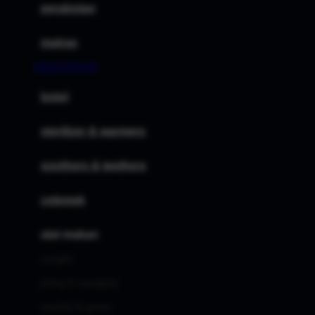
perabotan
Happy Tummy
Hauck
matras
Havaianas
SITUS TOTO 4D
Hegen
botol
Hot Wheels
sterilizer & warmers
Hybrid
I
soothers & teethers
Inlacta DHA
celemek
Interlac
alat makan
Ivenet
cangkir
J
piring & mangkuk
Jack N Jill
sendok & garpu