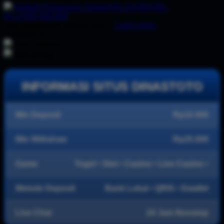
Hadiah Pemenang Jackpot
Rp.10.000.000
-
Q
Rp.1.000.000.000
Use Installment Options from
.
Laarn more
QV Baby
Available for :
home delivery
R
store pickup
Real Shades
INFORMASI SITUS DINASTOTO
Red Castle
Ribbon Madness
Min Deposit
Rp10.000
S
Min Withdraw
Rp25.000
Sebamed
Silver Cross
Game
Togel • Slot • Casino • Live Casino •
Simply Idea
Metode Deposit
Bank Lokal • QRIS • Ewallet
Skip Hop
Spectra
Live Chat
24 Jam Nonstop