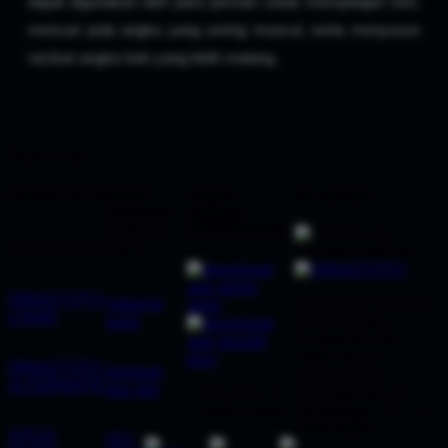
dapat digunakan oleh para pemain untuk mempelajari tren,
mencari pola angka yang sering muncul, serta menyusun
racikan angka hoki yang lebih matang.
Back to top
DINASTOTO
butuh
unduh
we accept
bantuan?
aplikasi
hubungi
DINASTOTO
kami
DINASTOTO
DINASTOTO
Direktorat Jenderal
hubungi
LOGIN
Perlindungan
kami
Konsumen dan
Tertib Niaga
DINASTOTO
bantuan
Kementerian
ALTERNATIF
dan faq
Perdagangan RI
ikuti kami di
WhatsApp: +62 123
media sosial
8888 8989
SITUS
021-