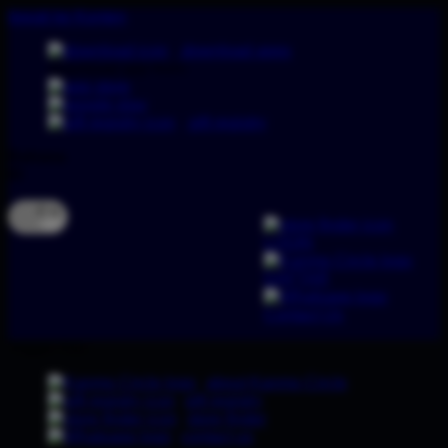
lewati ke Konten
download apps
download app from:
gift registry
Bahasa
ID
LOGIN
DAFTAR
Contact Us
Toggle Nav
about Kanmo Circle
gift registry
store finder
contact us