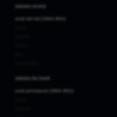
Buggygear
pakaian renang
Bumkins
anak laki-laki (18bln-8thn)
C
atasan
Cetaphil
bawahan
Chicco
setelan
Childlife
jaket
Clevamama
pakaian dalam
Cocolatte
Cottonseeds
pakaian ibu hamil
Cozy N Safe
anak perempuan (18bln-8thn)
Crane
atasan
Cybex
bawahan
D