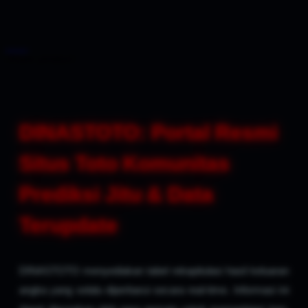
Share product:
DINASTOTO: Portal Resmi
Situs Toto Komunitas
Prediksi Jitu & Data
Terupdate
DINASTOTO menyediakan tabel rekapitulasi hasil keluaran
angka yang selalu diperbarui secara real-time. Informasi ini