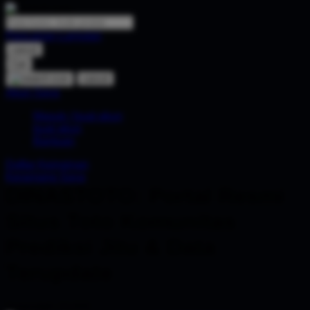
O
Oh Ma Grain
Pencarian Lanjutan
cancel
Okiedog
Cari
cancel
P
Akun Saya
Peachy
Masuk / buat akun
buat akun
Phil & Ted's
Bantuan
Philips Avent
Daftar Keinginan
Pigeon
Keranjang Saya
DINASTOTO: Portal Resmi
Playgro
Situs Toto Komunitas
Poled Global
Prediksi Jitu & Data
Ponycycle
Terupdate
Puma
Pureats
Serendah
10.000