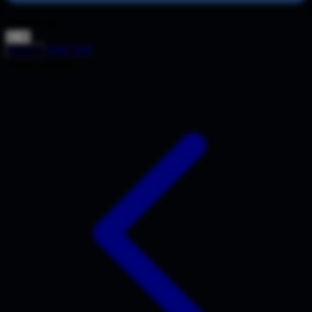
Squishmallows
choose qty
Starbooks
DAFTAR
Stick-O
LOGIN
Share product:
Stokke
Sudocrem
Sumimo
Sunnylife
Sun-Staches
Swimava
T
Tommee Tippee
Trunki
Tutti Bambini