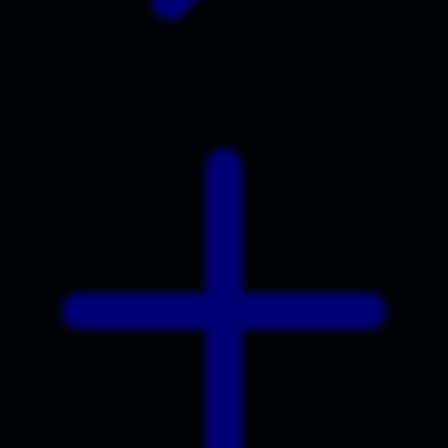
Xootz
Y
Yamatoya
Z
Zaxy
Zoggs
0-9
4Moms
59S