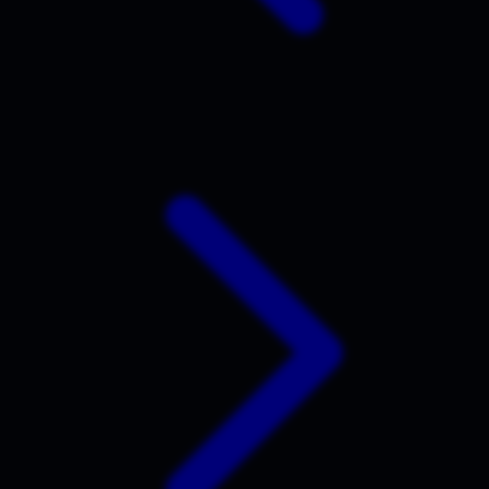
Twistshake
TY Toys
U
V
Veja
Vitaflow
Vtech
W
Waterland
Wellness
X