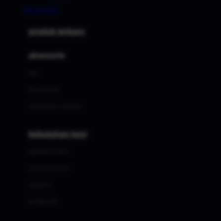
Awan
SITUS TOTO
Azetabio
produk terbaru
B
aksesoris
Baabaasheepz
tas
Babiators
kacamata
Baby Dove
aksesoris rambut
Baby Jogger
Baby Rovega
kebutuhan bayi
Babybee
pakaian tidur
Banana Boat
set & terusan
Banz
piyama
Barbie
bodysuits
Beaba