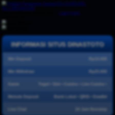
Hadiah Pemenang Jackpot
Rp.10.000.000
-
Q
Rp.1.000.000.000
Use Installment Options from
.
Laarn more
QV Baby
Available for :
home delivery
R
store pickup
Real Shades
INFORMASI SITUS DINASTOTO
Red Castle
Ribbon Madness
Min Deposit
Rp10.000
S
Min Withdraw
Rp25.000
Sebamed
Silver Cross
Game
Togel • Slot • Casino • Live Casino •
Simply Idea
Metode Deposit
Bank Lokal • QRIS • Ewallet
Skip Hop
Spectra
Live Chat
24 Jam Nonstop