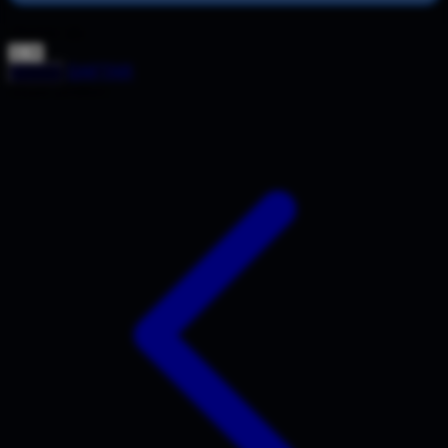
Squishmallows
choose qty
Starbooks
DAFTAR
Stick-O
LOGIN
Share product:
Stokke
Sudocrem
Sumimo
Sunnylife
Sun-Staches
Swimava
T
Tommee Tippee
Trunki
Tutti Bambini