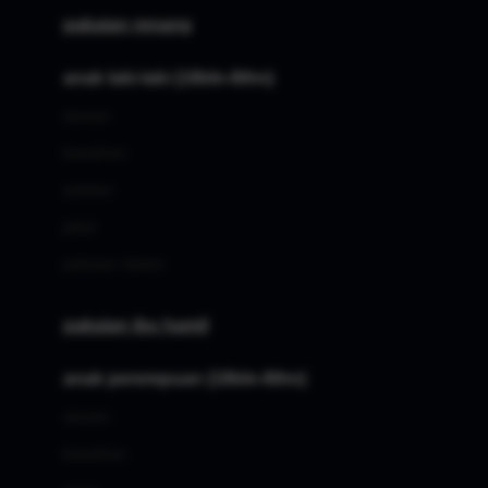
Buggygear
pakaian renang
Bumkins
anak laki-laki (18bln-8thn)
C
atasan
Cetaphil
bawahan
Chicco
setelan
Childlife
jaket
Clevamama
pakaian dalam
Cocolatte
Cottonseeds
pakaian ibu hamil
Cozy N Safe
anak perempuan (18bln-8thn)
Crane
atasan
Cybex
bawahan
D