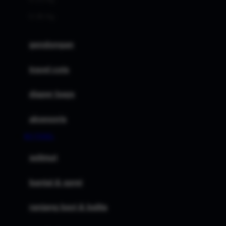
Felt So Sweet
0-36 Kg
Fisher Price
Flipper
gendongan
Friends Of Sally
travel cots
G
Gb
diaper bags
Geko
aksesoris
Graco
BO TOGEL
Gund
selimut
H
bantal & sprei
Habbie
Haenim
ranjang bayi & balita
Happy Horse