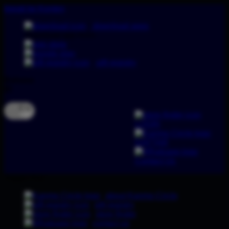
lewati ke Konten
download apps
download app from:
gift registry
Bahasa
ID
LOGIN
DAFTAR
Contact Us
Toggle Nav
about Kanmo Circle
gift registry
store finder
contact us