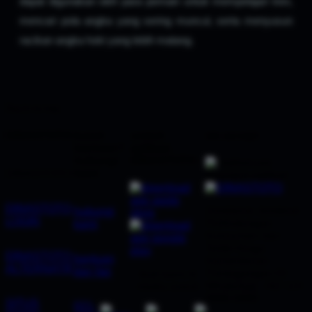
dapat digunakan oleh para pemain untuk mempelajari tren,
mencari pola angka yang sering muncul, serta menyusun
racikan angka hoki yang lebih matang.
Back to top
DINASTOTO
butuh
unduh
we accept
bantuan?
aplikasi
hubungi
DINASTOTO
kami
DINASTOTO
DINASTOTO
Direktorat Jenderal
hubungi
LOGIN
Perlindungan
kami
Konsumen dan
Tertib Niaga
DINASTOTO
bantuan
Kementerian
ALTERNATIF
dan faq
Perdagangan RI
ikuti kami di
WhatsApp: +62 123
media sosial
8888 8989
SITUS
021-