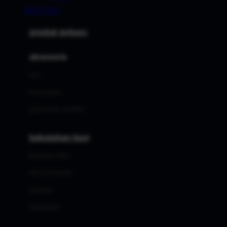
Awan
SITUS TOTO
Azetabio
produk terbaru
B
aksesoris
Baabaasheepz
tas
Babiators
kacamata
Baby Dove
aksesoris rambut
Baby Jogger
Baby Rovega
kebutuhan bayi
Babybee
pakaian tidur
Banana Boat
set & terusan
Banz
piyama
Barbie
bodysuits
Beaba