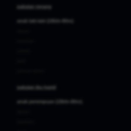
Buggygear
pakaian renang
Bumkins
anak laki-laki (18bln-8thn)
C
atasan
Cetaphil
bawahan
Chicco
setelan
Childlife
jaket
Clevamama
pakaian dalam
Cocolatte
Cottonseeds
pakaian ibu hamil
Cozy N Safe
anak perempuan (18bln-8thn)
Crane
atasan
Cybex
bawahan
D