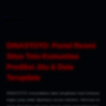
Share product:
DINASTOTO: Portal Resmi
Situs Toto Komunitas
Prediksi Jitu & Data
Terupdate
DINASTOTO menyediakan tabel rekapitulasi hasil keluaran
angka yang selalu diperbarui secara real-time. Informasi ini