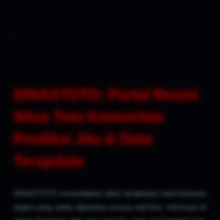
Share product:
DINASTOTO: Portal Resmi
Situs Toto Komunitas
Prediksi Jitu & Data
Terupdate
DINASTOTO menyediakan tabel rekapitulasi hasil keluaran
angka yang selalu diperbarui secara real-time. Informasi ini