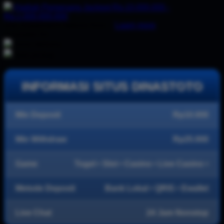
Hadiah Pemenang Jackpot
Rp.10.000.000
-
Q
Rp.1.000.000.000
Use Installment Options from
.
Laarn more
QV Baby
Available for :
home delivery
R
store pickup
Real Shades
INFORMASI SITUS DINASTOTO
Red Castle
Ribbon Madness
Min Deposit
Rp10.000
S
Min Withdraw
Rp25.000
Sebamed
Silver Cross
Game
Togel • Slot • Casino • Live Casino •
Simply Idea
Metode Deposit
Bank Lokal • QRIS • Ewallet
Skip Hop
Spectra
Live Chat
24 Jam Nonstop