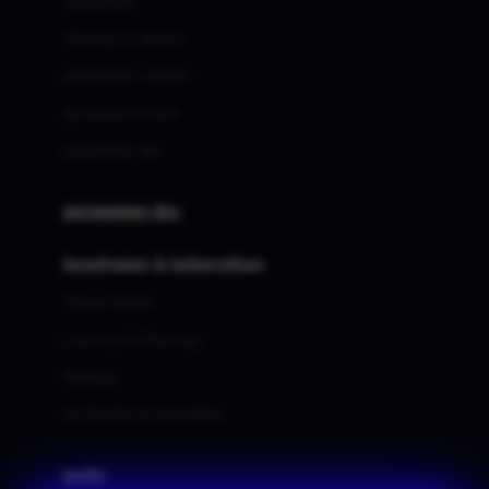
Sunscreen
London Taxi
Shampo & Sabun
Love To Dream
perawatan rambut
M
perawatan mulut
Magformers
perawatan diri
Mama's Choice
perawatan ibu
Mamas&Papas
Mamaway
kesehatan & kebersihan
Maxi Cosi
Tissue basah
Megabloks
Laundry & Cleaning
Micro
Medical
MiDeer
Air Purifier & Humidifier
Mimi & Lula
potty
Mini Monkey