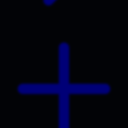
Xootz
Y
Yamatoya
Z
Zaxy
Zoggs
0-9
4Moms
59S