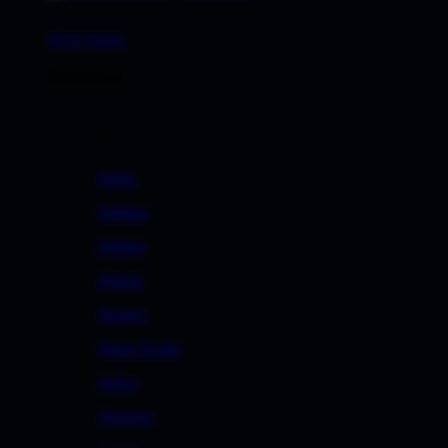
SITUS TOGEL
Brand A-Z
A
Addo
Adidas
Airfree
Alamii
Amara
Aqua Scale
Asics
Aveeno