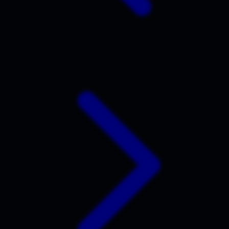
Twistshake
TY Toys
U
V
Veja
Vitaflow
Vtech
W
Waterland
Wellness
X