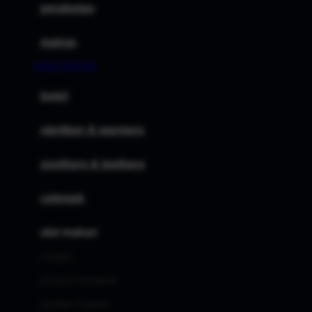
perabotan
Happy Tummy
Hauck
matras
Havaianas
SITUS TOTO 4D
Hegen
botol
Hot Wheels
sterilizer & warmers
Hybrid
I
soothers & teethers
Inlacta DHA
celemek
Interlac
alat makan
Ivenet
cangkir
J
piring & mangkuk
Jack N Jill
sendok & garpu