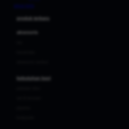
Awan
SITUS TOTO
Azetabio
produk terbaru
B
aksesoris
Baabaasheepz
tas
Babiators
kacamata
Baby Dove
aksesoris rambut
Baby Jogger
Baby Rovega
kebutuhan bayi
Babybee
pakaian tidur
Banana Boat
set & terusan
Banz
piyama
Barbie
bodysuits
Beaba