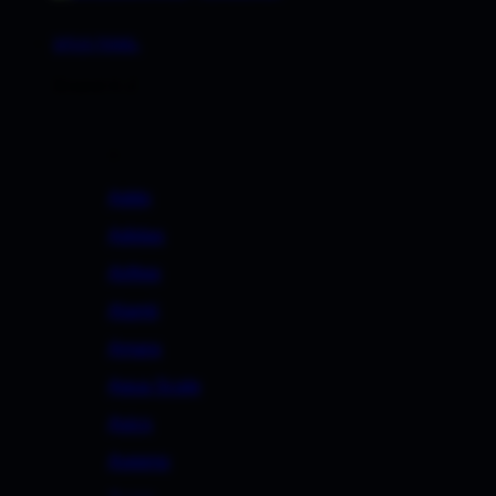
SITUS TOGEL
Brand A-Z
A
Addo
Adidas
Airfree
Alamii
Amara
Aqua Scale
Asics
Aveeno