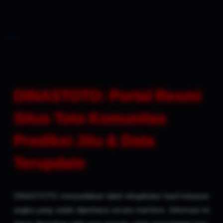
Share product:
DINASTOTO: Portal Resmi
Situs Toto Komunitas
Prediksi Jitu & Data
Terupdate
DINASTOTO menyediakan tabel rekapitulasi hasil keluaran
angka yang selalu diperbarui secara real-time. Informasi ini