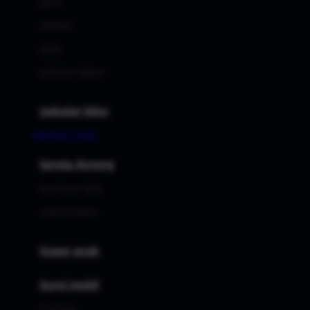
gaun
Dae Organics
setelan
Docare
jaket
Doona
pakaian dalam
Down To Earth
Drew
pakaian tidur
Dr. Brown's
BANDAR TOGEL
E
kereta dorong
ELC
bayi baru lahir
Ergobaby
usia 6 bulan+
Expert Care
koper anak
Ezyroller
kursi mobil
F
0-13 Kg