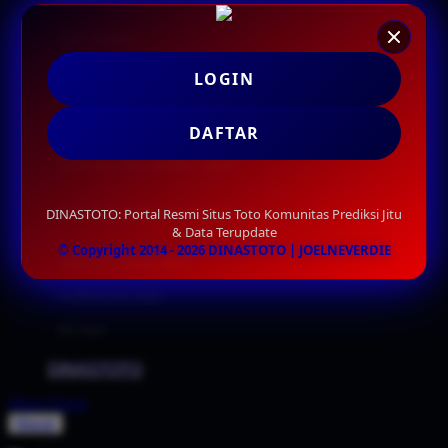
Moby
bak mandi
Momami
LOGIN
handuk
Mothercare
TOGEL LOGIN
Mustela
DAFTAR
My Buddy Tag
ayunan dan walker bayi
My K
alas bermain anak bayi
DINASTOTO: Portal Resmi Situs Toto Komunitas Prediksi Jitu
& Data Terupdate
N
© Copyright 2014 - 2026 DINASTOTO | JOELNEVERDIE
mainan anak bayi
Naif
mothercare toys
Nike
elc toys
Nordic Natural
DINASTOTO
Nuby
Akun Saya
Nuna
Masuk
Cari