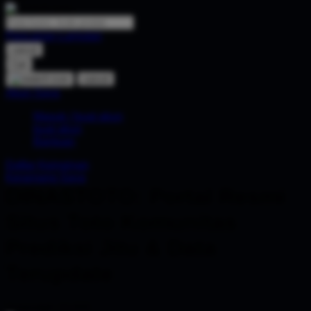
O
Oh Ma Grain
Pencarian Lanjutan
cancel
Okiedog
Cari
cancel
P
Akun Saya
Peachy
Masuk / buat akun
buat akun
Phil & Ted's
Bantuan
Philips Avent
Daftar Keinginan
Pigeon
Keranjang Saya
DINASTOTO: Portal Resmi
Playgro
Situs Toto Komunitas
Poled Global
Prediksi Jitu & Data
Ponycycle
Terupdate
Puma
Pureats
Serendah
10.000