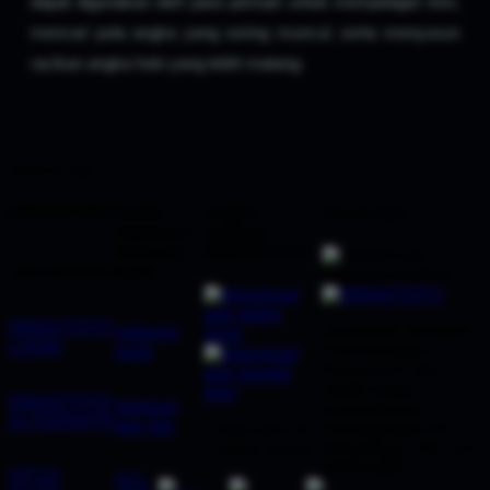
dapat digunakan oleh para pemain untuk mempelajari tren,
mencari pola angka yang sering muncul, serta menyusun
racikan angka hoki yang lebih matang.
Back to top
DINASTOTO
butuh
unduh
we accept
bantuan?
aplikasi
hubungi
DINASTOTO
kami
DINASTOTO
DINASTOTO
Direktorat Jenderal
hubungi
LOGIN
Perlindungan
kami
Konsumen dan
Tertib Niaga
DINASTOTO
bantuan
Kementerian
ALTERNATIF
dan faq
Perdagangan RI
ikuti kami di
WhatsApp: +62 123
media sosial
8888 8989
SITUS
021-