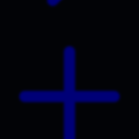
Xootz
Y
Yamatoya
Z
Zaxy
Zoggs
0-9
4Moms
59S