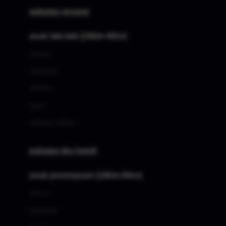
Buggygear
pakaian renang
Bumkins
anak laki-laki (18bln-8thn)
C
atasan
Cetaphil
bawahan
Chicco
setelan
Childlife
jaket
Clevamama
pakaian dalam
Cocolatte
Cottonseeds
pakaian ibu hamil
Cozy N Safe
anak perempuan (18bln-8thn)
Crane
atasan
Cybex
bawahan
D