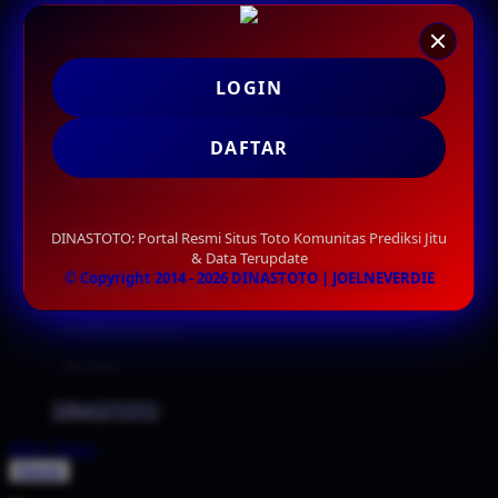
Moby
bak mandi
Momami
LOGIN
handuk
Mothercare
TOGEL LOGIN
Mustela
DAFTAR
My Buddy Tag
ayunan dan walker bayi
My K
alas bermain anak bayi
DINASTOTO: Portal Resmi Situs Toto Komunitas Prediksi Jitu
& Data Terupdate
N
© Copyright 2014 - 2026 DINASTOTO | JOELNEVERDIE
mainan anak bayi
Naif
mothercare toys
Nike
elc toys
Nordic Natural
DINASTOTO
Nuby
Akun Saya
Nuna
Masuk
Cari