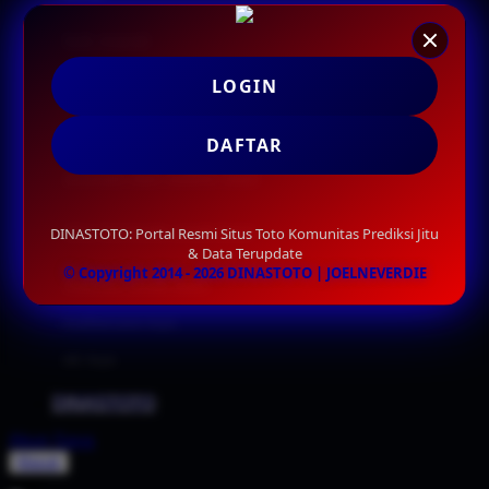
Moby
bak mandi
Momami
LOGIN
handuk
Mothercare
TOGEL LOGIN
Mustela
DAFTAR
My Buddy Tag
ayunan dan walker bayi
My K
alas bermain anak bayi
DINASTOTO: Portal Resmi Situs Toto Komunitas Prediksi Jitu
& Data Terupdate
N
© Copyright 2014 - 2026 DINASTOTO | JOELNEVERDIE
mainan anak bayi
Naif
mothercare toys
Nike
elc toys
Nordic Natural
DINASTOTO
Nuby
Akun Saya
Nuna
Masuk
Cari