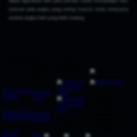
dapat digunakan oleh para pemain untuk mempelajari tren,
mencari pola angka yang sering muncul, serta menyusun
racikan angka hoki yang lebih matang.
Back to top
DINASTOTO
butuh
unduh
we accept
bantuan?
aplikasi
hubungi
DINASTOTO
kami
DINASTOTO
DINASTOTO
Direktorat Jenderal
hubungi
LOGIN
Perlindungan
kami
Konsumen dan
Tertib Niaga
DINASTOTO
bantuan
Kementerian
ALTERNATIF
dan faq
Perdagangan RI
ikuti kami di
WhatsApp: +62 123
media sosial
8888 8989
SITUS
021-