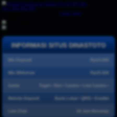
Hadiah Pemenang Jackpot
Rp.10.000.000
-
Q
Rp.1.000.000.000
Use Installment Options from
.
Laarn more
QV Baby
Available for :
home delivery
R
store pickup
Real Shades
INFORMASI SITUS DINASTOTO
Red Castle
Ribbon Madness
Min Deposit
Rp10.000
S
Min Withdraw
Rp25.000
Sebamed
Silver Cross
Game
Togel • Slot • Casino • Live Casino •
Simply Idea
Metode Deposit
Bank Lokal • QRIS • Ewallet
Skip Hop
Spectra
Live Chat
24 Jam Nonstop