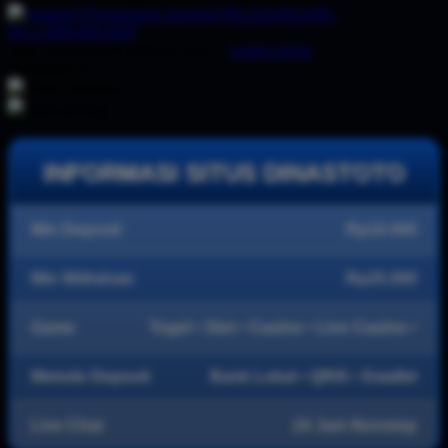
Hadiah Pemenang Jackpot
Rp.10.000.000
-
Q
Rp.1.000.000.000
Use Installment Options from
.
Laarn more
QV Baby
Available for :
home delivery
R
store pickup
Real Shades
INFORMASI SITUS DINASTOTO
Red Castle
Ribbon Madness
Min Deposit
Rp10.000
S
Min Withdraw
Rp25.000
Sebamed
Silver Cross
Game
Togel • Slot • Casino • Live Casino •
Simply Idea
Metode Deposit
Bank Lokal • QRIS • Ewallet
Skip Hop
Spectra
Live Chat
24 Jam Nonstop