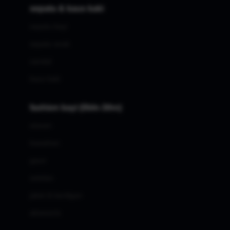
Beauty Barn
sepatu & kaus kaki
Bio Oil
sepatu bayi
Biolane
sepatu anak
Bite Fighters
sandal
Bizzi Growin
kaus kaki
Blackmores
fashion bayi (0bln-3thn)
Blooming Marvellous
atasan
Bonnels
bawahan
Bravado
gaun
Bruder
setelan
Brush Baby
jaket & kardigan
Buds Organics
aksesoris
Bugaboo