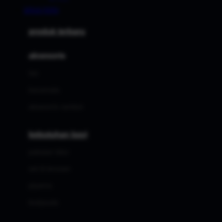
Awan
SITUS TOTO
Azetabio
produk terbaru
B
aksesoris
Baabaasheepz
tas
Babiators
kacamata
Baby Dove
aksesoris rambut
Baby Jogger
Baby Rovega
kebutuhan bayi
Babybee
pakaian tidur
Banana Boat
set & terusan
Banz
piyama
Barbie
bodysuits
Beaba