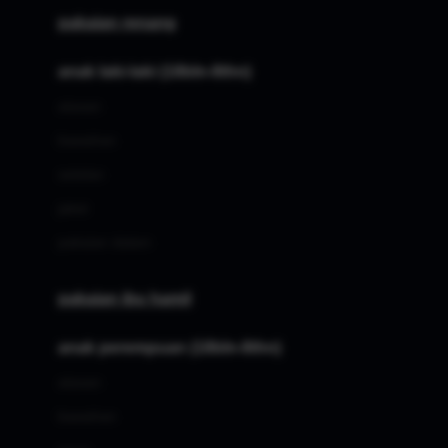
Buggygear
pakaian renang
Bumkins
anak laki-laki (18bln-8thn)
C
atasan
Cetaphil
bawahan
Chicco
setelan
Childlife
jaket
Clevamama
pakaian dalam
Cocolatte
Cottonseeds
pakaian ibu hamil
Cozy N Safe
anak perempuan (18bln-8thn)
Crane
atasan
Cybex
bawahan
D