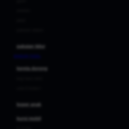
gaun
Dae Organics
setelan
Docare
jaket
Doona
pakaian dalam
Down To Earth
Drew
pakaian tidur
Dr. Brown's
BANDAR TOGEL
E
kereta dorong
ELC
bayi baru lahir
Ergobaby
usia 6 bulan+
Expert Care
koper anak
Ezyroller
kursi mobil
F
0-13 Kg