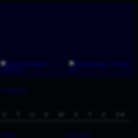
Contact
DAFTAR
Us
contact us
S
T
U
V
W
X
Y
Z
0-9
Amara
Aqua Scale