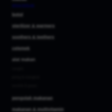
SITUS TOTO 4D
botol
sterilizer & warmers
soothers & teethers
celemek
alat makan
cangkir
piring & mangkuk
sendok & garpu
pengolah makanan
makanan & multivitamin