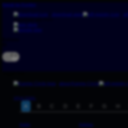
lewati ke Konten
download apps
gif
download app from:
Bahasa
ID
Toggle Nav
about Kanmo Circle
SITUS TOGEL
A
B
C
D
E
F
G
H
Addo
Adidas