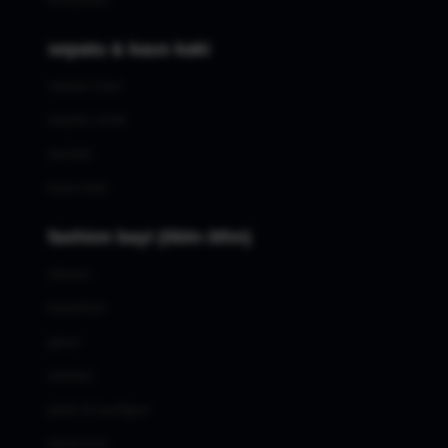
sepatu & kaus kaki
sepatu bayi
sepatu anak
sandal
kaus kaki
fashion bayi (0bln-3thn)
atasan
bawahan
gaun
setelan
jaket & kardigan
aksesoris