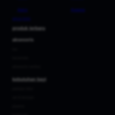
Asics
Aveeno
SITUS TOTO
produk terbaru
aksesoris
tas
kacamata
aksesoris rambut
kebutuhan bayi
pakaian tidur
set & terusan
piyama
bodysuits