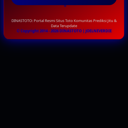
DINASTOTO: Portal Resmi Situs Toto Komunitas Prediksi Jitu &
Data Terupdate
© Copyright 2014 - 2026 DINASTOTO | JOELNEVERDIE