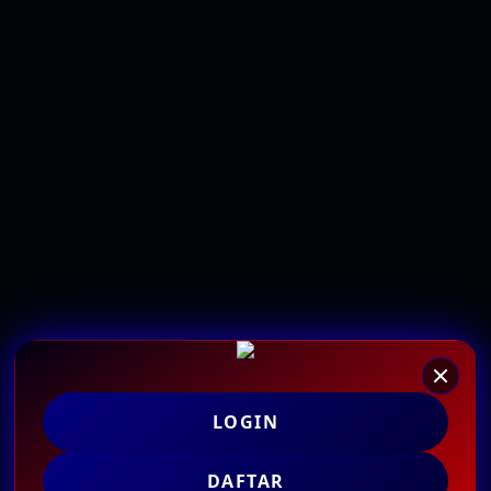
LOGIN
DAFTAR