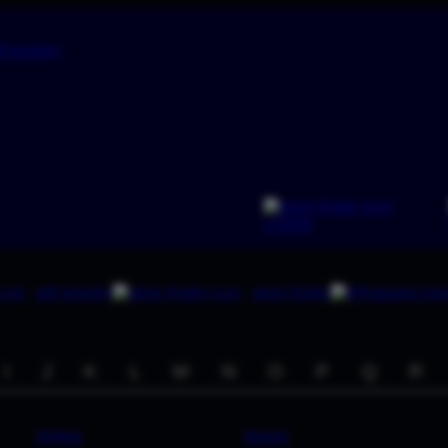
t registry
LOGIN
gift registry
store finder
I
J
K
L
M
N
O
P
Q
R
Airfree
Alamii