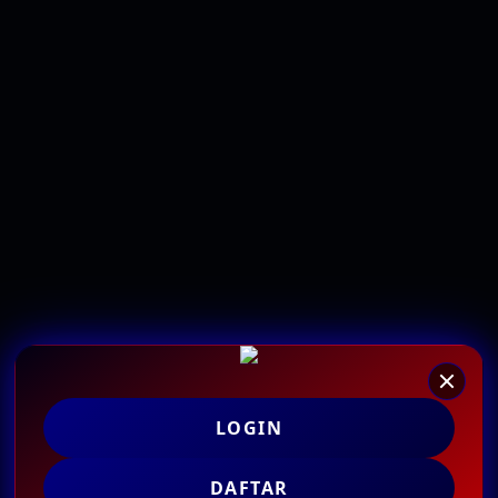
LOGIN
DAFTAR