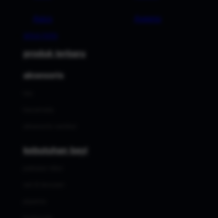
Asics
Aveeno
SITUS TOTO
produk terbaru
aksesoris
tas
kacamata
aksesoris rambut
kebutuhan bayi
pakaian tidur
set & terusan
piyama
bodysuits