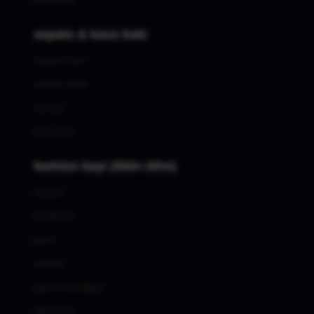
sepatu & kaus kaki
sepatu bayi
sepatu anak
sandal
kaus kaki
fashion bayi (0bln-3thn)
atasan
bawahan
gaun
setelan
jaket & kardigan
aksesoris