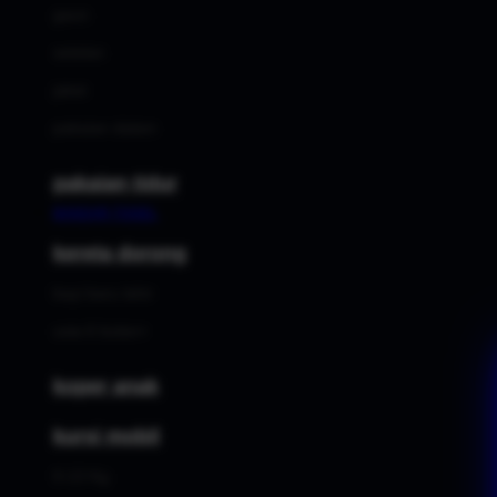
gaun
setelan
jaket
pakaian dalam
pakaian tidur
BANDAR TOGEL
kereta dorong
bayi baru lahir
usia 6 bulan+
koper anak
kursi mobil
0-13 Kg