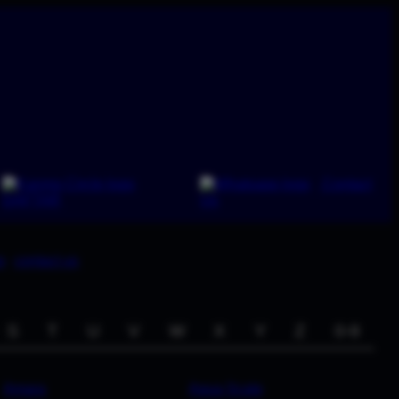
Contact
DAFTAR
Us
contact us
S
T
U
V
W
X
Y
Z
0-9
Amara
Aqua Scale