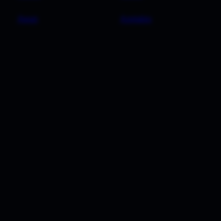
Awan
Azetabio