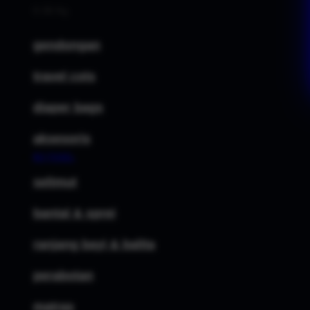
0-36 Kg
gendongan
travel cots
diaper bags
aksesoris
BO TOGEL
selimut
bantal & sprei
ranjang bayi & balita
perabotan
matras