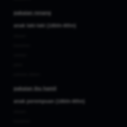
pakaian renang
anak laki-laki (18bln-8thn)
atasan
bawahan
setelan
jaket
pakaian dalam
pakaian ibu hamil
anak perempuan (18bln-8thn)
atasan
bawahan