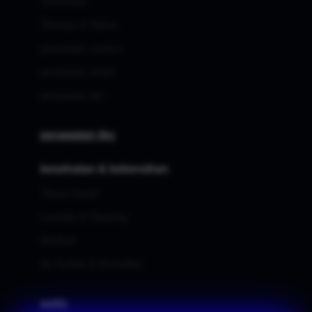
Sunscreen
London Taxi
Shampo & Sabun
Love To Dream
perawatan rambut
M
perawatan mulut
Magformers
perawatan diri
Mama's Choice
perawatan ibu
Mamas&Papas
Mamaway
kesehatan & kebersihan
Maxi Cosi
Tissue basah
Megabloks
Laundry & Cleaning
Micro
Medical
MiDeer
Air Purifier & Humidifier
Mimi & Lula
potty
Mini Monkey