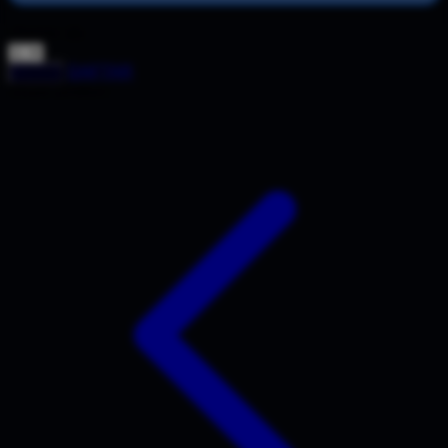
Squishmallows
choose qty
Starbooks
DAFTAR
Stick-O
LOGIN
Share product:
Stokke
Sudocrem
Sumimo
Sunnylife
Sun-Staches
Swimava
T
Tommee Tippee
Trunki
Tutti Bambini