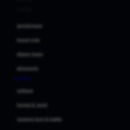
Felt So Sweet
0-36 Kg
Fisher Price
Flipper
gendongan
Friends Of Sally
travel cots
G
Gb
diaper bags
Geko
aksesoris
Graco
BO TOGEL
Gund
selimut
H
bantal & sprei
Habbie
Haenim
ranjang bayi & balita
Happy Horse