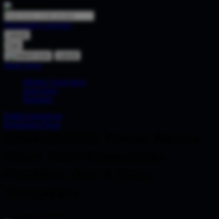
O
Oh Ma Grain
Pencarian Lanjutan
cancel
Okiedog
Cari
cancel
P
Akun Saya
Peachy
Masuk / buat akun
buat akun
Phil & Ted's
Bantuan
Philips Avent
Daftar Keinginan
Pigeon
Keranjang Saya
DINASTOTO: Portal Resmi
Playgro
Situs Toto Komunitas
Poled Global
Prediksi Jitu & Data
Ponycycle
Terupdate
Puma
Pureats
Serendah
10.000