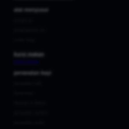
alat menyusui
pompa asi
penyimpanan asi
cooler bags
kursi makan
TOGEL ONLINE
perawatan bayi
perawatan kulit
Sunscreen
Shampo & Sabun
perawatan rambut
perawatan mulut