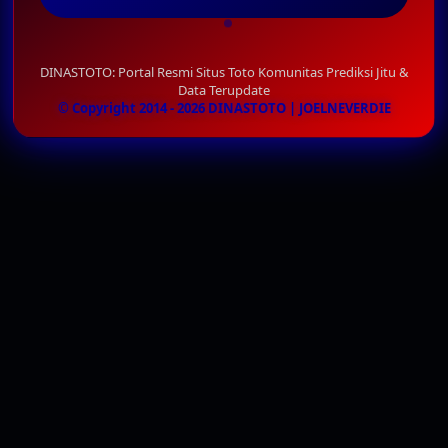
DINASTOTO: Portal Resmi Situs Toto Komunitas Prediksi Jitu &
Data Terupdate
© Copyright 2014 - 2026 DINASTOTO | JOELNEVERDIE