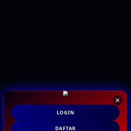
LOGIN
DAFTAR