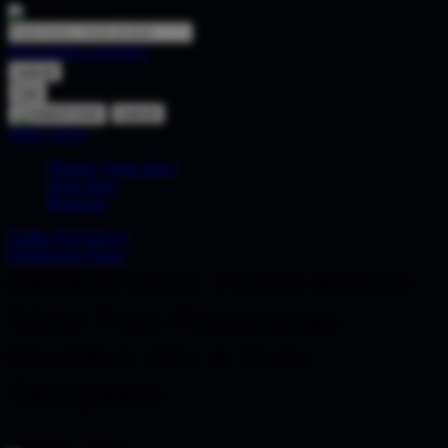
O
Oh Ma Grain
Pencarian Lanjutan
cancel
Okiedog
Cari
cancel
P
Akun Saya
Peachy
Masuk / buat akun
buat akun
Phil & Ted's
Bantuan
Philips Avent
Daftar Keinginan
Pigeon
Keranjang Saya
DINASTOTO: Portal Resmi
Playgro
Situs Toto Komunitas
Poled Global
Prediksi Jitu & Data
Ponycycle
Terupdate
Puma
Pureats
Serendah
10.000