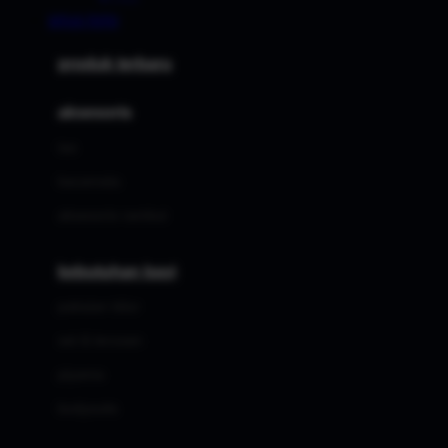
Awan
SITUS TOTO
Azetabio
produk terbaru
B
aksesoris
Baabaasheepz
tas
Babiators
kacamata
Baby Dove
aksesoris rambut
Baby Jogger
Baby Rovega
kebutuhan bayi
Babybee
pakaian tidur
Banana Boat
set & terusan
Banz
piyama
Barbie
bodysuits
Beaba