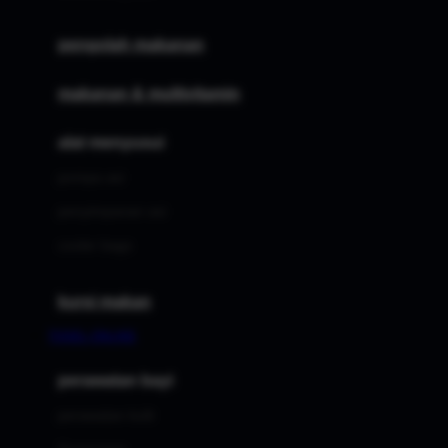
Joie
Joolz
pengolah makanan
Jujube
makanan & multivitamin
K
alat menyusui
Kiddycuts
pompa asi
Kumon
penyimpanan asi
L
cooler bags
Leapfrog
Leclerc
kursi makan
Lee Vierra
TOGEL ONLINE
Lillebaby
perawatan bayi
Little Bird Told Me
perawatan kulit
Little Miss Janis