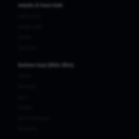
Beauty Barn
sepatu & kaus kaki
Bio Oil
sepatu bayi
Biolane
sepatu anak
Bite Fighters
sandal
Bizzi Growin
kaus kaki
Blackmores
fashion bayi (0bln-3thn)
Blooming Marvellous
atasan
Bonnels
bawahan
Bravado
gaun
Bruder
setelan
Brush Baby
jaket & kardigan
Buds Organics
aksesoris
Bugaboo