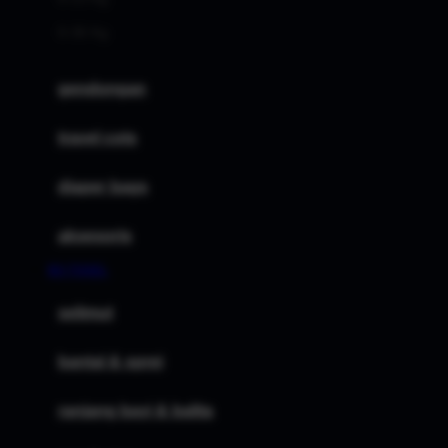
Felt So Sweet
0-36 Kg
Fisher Price
Flipper
gendongan
Friends Of Sally
travel cots
G
Gb
diaper bags
Geko
aksesoris
Graco
BO TOGEL
Gund
selimut
H
bantal & sprei
Habbie
Haenim
ranjang bayi & balita
Happy Horse