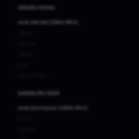
Buggygear
pakaian renang
Bumkins
anak laki-laki (18bln-8thn)
C
atasan
Cetaphil
bawahan
Chicco
setelan
Childlife
jaket
Clevamama
pakaian dalam
Cocolatte
Cottonseeds
pakaian ibu hamil
Cozy N Safe
anak perempuan (18bln-8thn)
Crane
atasan
Cybex
bawahan
D