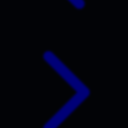
Twistshake
TY Toys
U
V
Veja
Vitaflow
Vtech
W
Waterland
Wellness
X