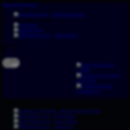
lewati ke Konten
download apps
download app from:
gift registry
Bahasa
ID
LOGIN
DAFTAR
Contact Us
Toggle Nav
about Kanmo Circle
gift registry
store finder
contact us