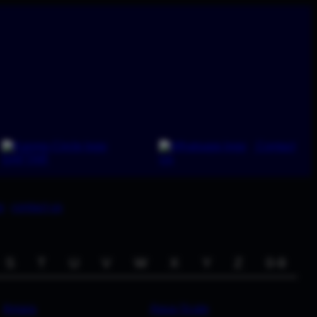
Contact
DAFTAR
Us
contact us
S
T
U
V
W
X
Y
Z
0-9
Amara
Aqua Scale