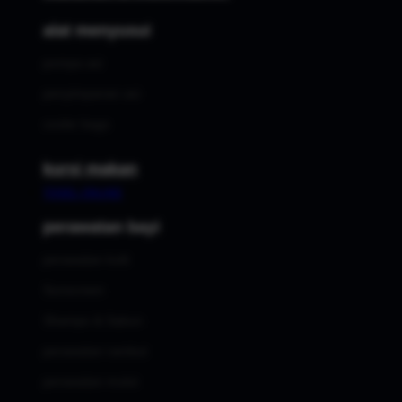
alat menyusui
pompa asi
penyimpanan asi
cooler bags
kursi makan
TOGEL ONLINE
perawatan bayi
perawatan kulit
Sunscreen
Shampo & Sabun
perawatan rambut
perawatan mulut