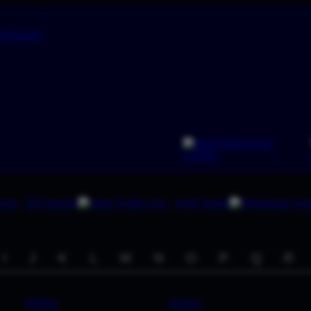
t registry
LOGIN
gift registry
store finder
I
J
K
L
M
N
O
P
Q
R
Airfree
Alamii