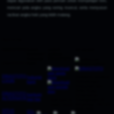
dapat digunakan oleh para pemain untuk mempelajari tren,
mencari pola angka yang sering muncul, serta menyusun
racikan angka hoki yang lebih matang.
Back to top
DINASTOTO
butuh
unduh
we accept
bantuan?
aplikasi
hubungi
DINASTOTO
kami
DINASTOTO
DINASTOTO
Direktorat Jenderal
hubungi
LOGIN
Perlindungan
kami
Konsumen dan
Tertib Niaga
DINASTOTO
bantuan
Kementerian
ALTERNATIF
dan faq
Perdagangan RI
ikuti kami di
WhatsApp: +62 123
media sosial
8888 8989
SITUS
021-