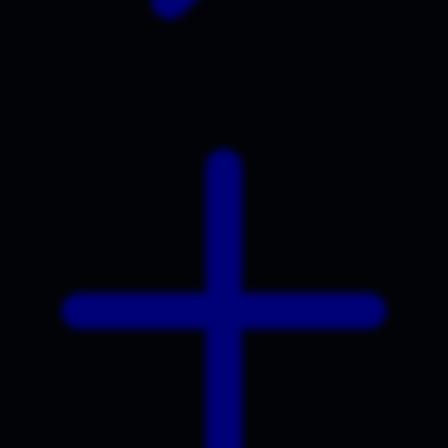
Xootz
Y
Yamatoya
Z
Zaxy
Zoggs
0-9
4Moms
59S