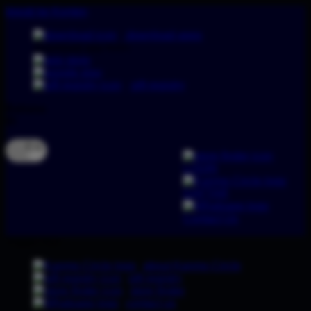
lewati ke Konten
download apps
download app from:
gift registry
Bahasa
ID
LOGIN
DAFTAR
Contact Us
Toggle Nav
about Kanmo Circle
gift registry
store finder
contact us