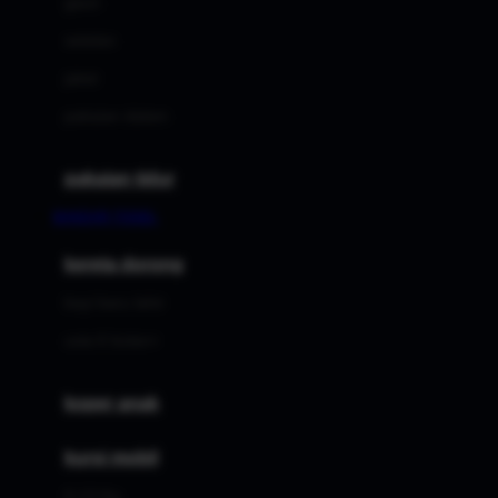
gaun
Dae Organics
setelan
Docare
jaket
Doona
pakaian dalam
Down To Earth
Drew
pakaian tidur
Dr. Brown's
BANDAR TOGEL
E
kereta dorong
ELC
bayi baru lahir
Ergobaby
usia 6 bulan+
Expert Care
koper anak
Ezyroller
kursi mobil
F
0-13 Kg