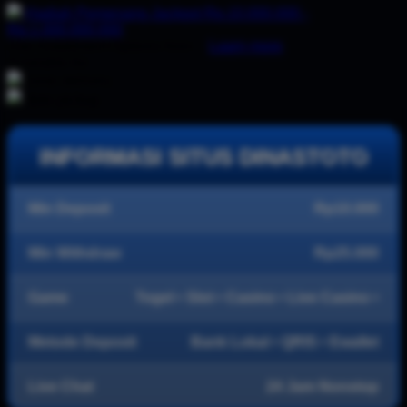
Hadiah Pemenang Jackpot
Rp.10.000.000
-
Q
Rp.1.000.000.000
Use Installment Options from
.
Laarn more
QV Baby
Available for :
home delivery
R
store pickup
Real Shades
INFORMASI SITUS DINASTOTO
Red Castle
Ribbon Madness
Min Deposit
Rp10.000
S
Min Withdraw
Rp25.000
Sebamed
Silver Cross
Game
Togel • Slot • Casino • Live Casino •
Simply Idea
Metode Deposit
Bank Lokal • QRIS • Ewallet
Skip Hop
Spectra
Live Chat
24 Jam Nonstop