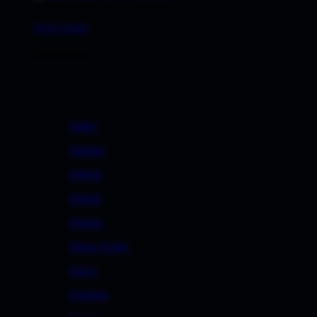
SITUS TOGEL
Brand A-Z
A
Addo
Adidas
Airfree
Alamii
Amara
Aqua Scale
Asics
Aveeno