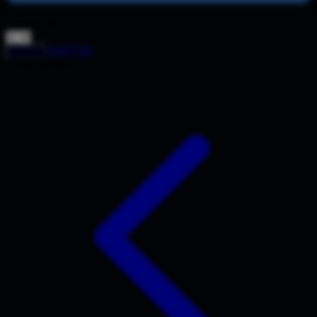
Squishmallows
choose qty
Starbooks
DAFTAR
Stick-O
LOGIN
Share product:
Stokke
Sudocrem
Sumimo
Sunnylife
Sun-Staches
Swimava
T
Tommee Tippee
Trunki
Tutti Bambini