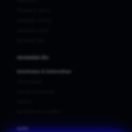
Sunscreen
London Taxi
Shampo & Sabun
Love To Dream
perawatan rambut
M
perawatan mulut
Magformers
perawatan diri
Mama's Choice
perawatan ibu
Mamas&Papas
Mamaway
kesehatan & kebersihan
Maxi Cosi
Tissue basah
Megabloks
Laundry & Cleaning
Micro
Medical
MiDeer
Air Purifier & Humidifier
Mimi & Lula
potty
Mini Monkey