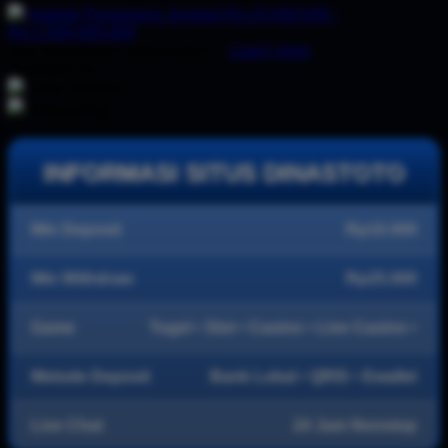
Hadiah Pemenang Jackpot
Rp.10.000.000
-
Q
Rp.1.000.000.000
Use Installment Options from
.
Laarn more
QV Baby
Available for :
home delivery
R
store pickup
Real Shades
INFORMASI SITUS DINASTOTO
Red Castle
Ribbon Madness
Min Deposit
Rp10.000
S
Min Withdraw
Rp25.000
Sebamed
Silver Cross
Game
Togel • Slot • Casino • Live Casino •
Simply Idea
Metode Deposit
Bank Lokal • QRIS • Ewallet
Skip Hop
Spectra
Live Chat
24 Jam Nonstop