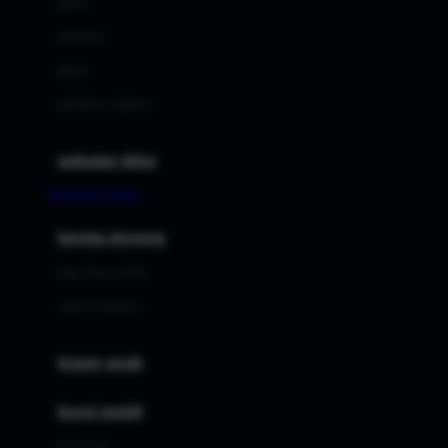
gaun
Dae Organics
setelan
Docare
jaket
Doona
pakaian dalam
Down To Earth
Drew
pakaian tidur
Dr. Brown's
BANDAR TOGEL
E
kereta dorong
ELC
bayi baru lahir
Ergobaby
usia 6 bulan+
Expert Care
koper anak
Ezyroller
kursi mobil
F
0-13 Kg