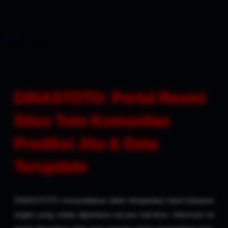
Share product:
DINASTOTO: Portal Resmi
Situs Toto Komunitas
Prediksi Jitu & Data
Terupdate
DINASTOTO menyediakan tabel rekapitulasi hasil keluaran
angka yang selalu diperbarui secara real-time. Informasi ini