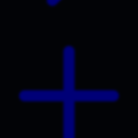
Xootz
Y
Yamatoya
Z
Zaxy
Zoggs
0-9
4Moms
59S