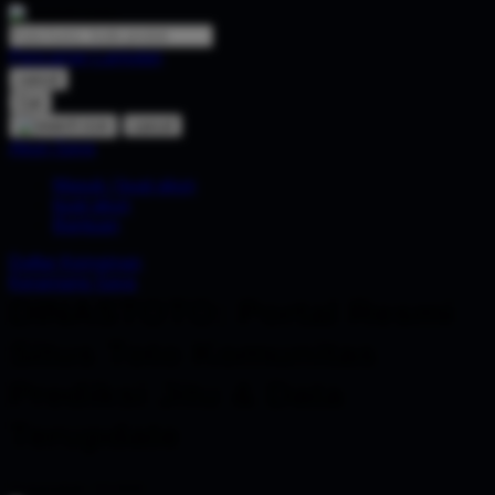
O
Oh Ma Grain
Pencarian Lanjutan
cancel
Okiedog
Cari
cancel
P
Akun Saya
Peachy
Masuk / buat akun
buat akun
Phil & Ted's
Bantuan
Philips Avent
Daftar Keinginan
Pigeon
Keranjang Saya
DINASTOTO: Portal Resmi
Playgro
Situs Toto Komunitas
Poled Global
Prediksi Jitu & Data
Ponycycle
Terupdate
Puma
Pureats
Serendah
10.000