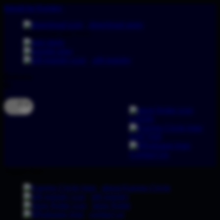
lewati ke Konten
download apps
download app from:
gift registry
Bahasa
ID
LOGIN
DAFTAR
Contact Us
Toggle Nav
about Kanmo Circle
gift registry
store finder
contact us