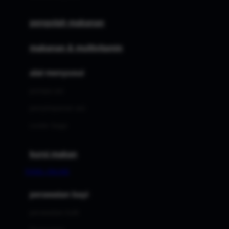
Joie
Joolz
pengolah makanan
Jujube
makanan & multivitamin
K
alat menyusui
Kiddycuts
pompa asi
Kumon
penyimpanan asi
L
cooler bags
Leapfrog
Leclerc
kursi makan
Lee Vierra
TOGEL ONLINE
Lillebaby
perawatan bayi
Little Bird Told Me
perawatan kulit
Little Miss Janis