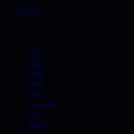
SITUS TOGEL
Brand A-Z
A
Addo
Adidas
Airfree
Alamii
Amara
Aqua Scale
Asics
Aveeno