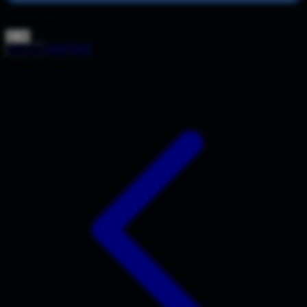
Squishmallows
choose qty
Starbooks
DAFTAR
Stick-O
LOGIN
Share product:
Stokke
Sudocrem
Sumimo
Sunnylife
Sun-Staches
Swimava
T
Tommee Tippee
Trunki
Tutti Bambini