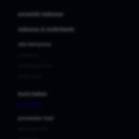
Joie
Joolz
pengolah makanan
Jujube
makanan & multivitamin
K
alat menyusui
Kiddycuts
pompa asi
Kumon
penyimpanan asi
L
cooler bags
Leapfrog
Leclerc
kursi makan
Lee Vierra
TOGEL ONLINE
Lillebaby
perawatan bayi
Little Bird Told Me
perawatan kulit
Little Miss Janis