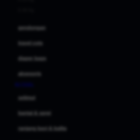
Felt So Sweet
0-36 Kg
Fisher Price
Flipper
gendongan
Friends Of Sally
travel cots
G
Gb
diaper bags
Geko
aksesoris
Graco
BO TOGEL
Gund
selimut
H
bantal & sprei
Habbie
Haenim
ranjang bayi & balita
Happy Horse