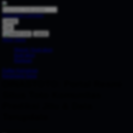
O
Oh Ma Grain
Pencarian Lanjutan
cancel
Okiedog
Cari
cancel
P
Akun Saya
Peachy
Masuk / buat akun
buat akun
Phil & Ted's
Bantuan
Philips Avent
Daftar Keinginan
Pigeon
Keranjang Saya
DINASTOTO: Portal Resmi
Playgro
Situs Toto Komunitas
Poled Global
Prediksi Jitu & Data
Ponycycle
Terupdate
Puma
Pureats
Serendah
10.000