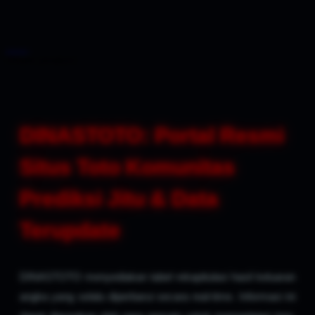
Share product:
DINASTOTO: Portal Resmi
Situs Toto Komunitas
Prediksi Jitu & Data
Terupdate
DINASTOTO menyediakan tabel rekapitulasi hasil keluaran
angka yang selalu diperbarui secara real-time. Informasi ini