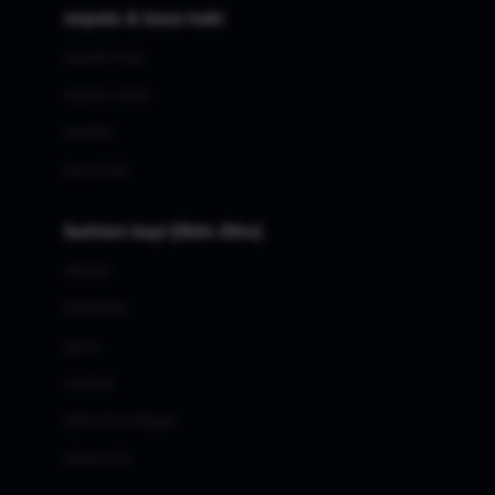
Beauty Barn
sepatu & kaus kaki
Bio Oil
sepatu bayi
Biolane
sepatu anak
Bite Fighters
sandal
Bizzi Growin
kaus kaki
Blackmores
fashion bayi (0bln-3thn)
Blooming Marvellous
atasan
Bonnels
bawahan
Bravado
gaun
Bruder
setelan
Brush Baby
jaket & kardigan
Buds Organics
aksesoris
Bugaboo