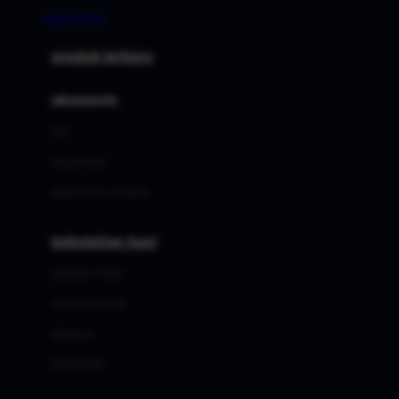
Awan
SITUS TOTO
Azetabio
produk terbaru
B
aksesoris
Baabaasheepz
tas
Babiators
kacamata
Baby Dove
aksesoris rambut
Baby Jogger
Baby Rovega
kebutuhan bayi
Babybee
pakaian tidur
Banana Boat
set & terusan
Banz
piyama
Barbie
bodysuits
Beaba