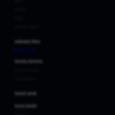
gaun
Dae Organics
setelan
Docare
jaket
Doona
pakaian dalam
Down To Earth
Drew
pakaian tidur
Dr. Brown's
BANDAR TOGEL
E
kereta dorong
ELC
bayi baru lahir
Ergobaby
usia 6 bulan+
Expert Care
koper anak
Ezyroller
kursi mobil
F
0-13 Kg