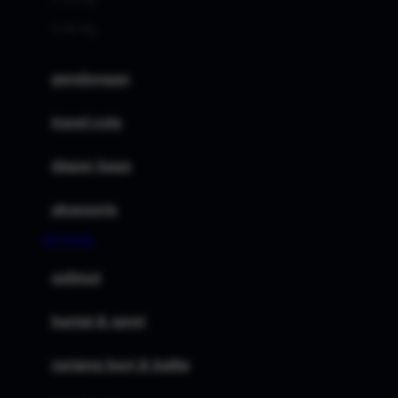
Felt So Sweet
0-36 Kg
Fisher Price
Flipper
gendongan
Friends Of Sally
travel cots
G
Gb
diaper bags
Geko
aksesoris
Graco
BO TOGEL
Gund
selimut
H
bantal & sprei
Habbie
Haenim
ranjang bayi & balita
Happy Horse