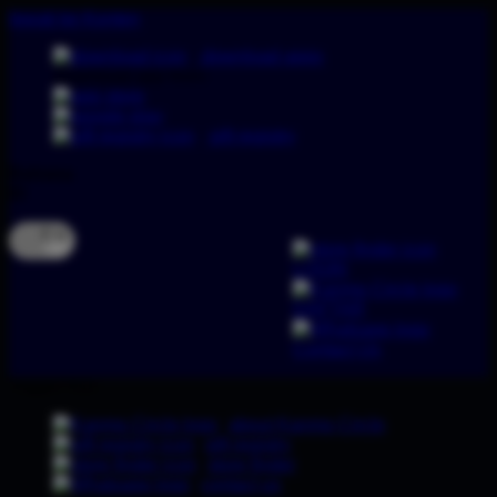
lewati ke Konten
download apps
download app from:
gift registry
Bahasa
ID
LOGIN
DAFTAR
Contact Us
Toggle Nav
about Kanmo Circle
gift registry
store finder
contact us