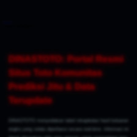
Share product:
DINASTOTO: Portal Resmi
Situs Toto Komunitas
Prediksi Jitu & Data
Terupdate
DINASTOTO menyediakan tabel rekapitulasi hasil keluaran
angka yang selalu diperbarui secara real-time. Informasi ini