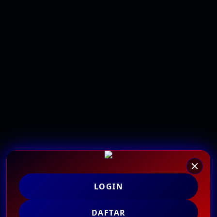
LOGIN
DAFTAR