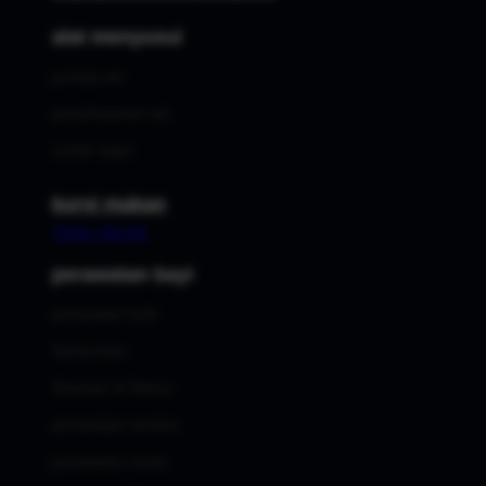
alat menyusui
pompa asi
penyimpanan asi
cooler bags
kursi makan
TOGEL ONLINE
perawatan bayi
perawatan kulit
Sunscreen
Shampo & Sabun
perawatan rambut
perawatan mulut