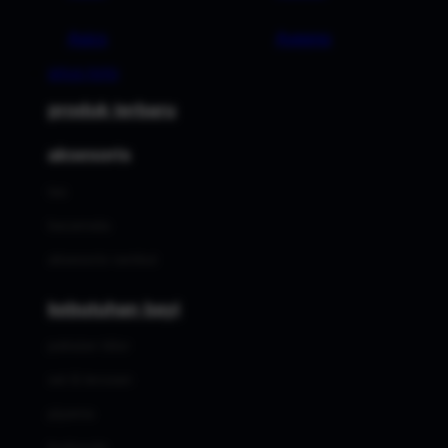
Asics
Aveeno
SITUS TOTO
produk terbaru
aksesoris
tas
kacamata
aksesoris rambut
kebutuhan bayi
pakaian tidur
set & terusan
piyama
bodysuits