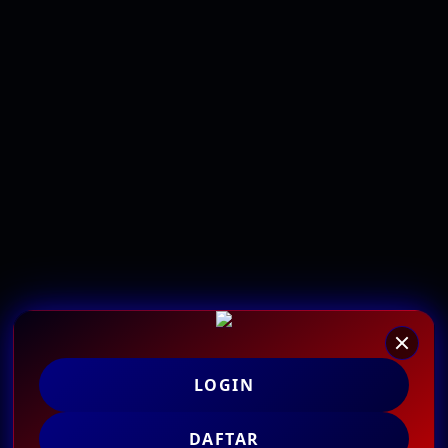
LOGIN
DAFTAR