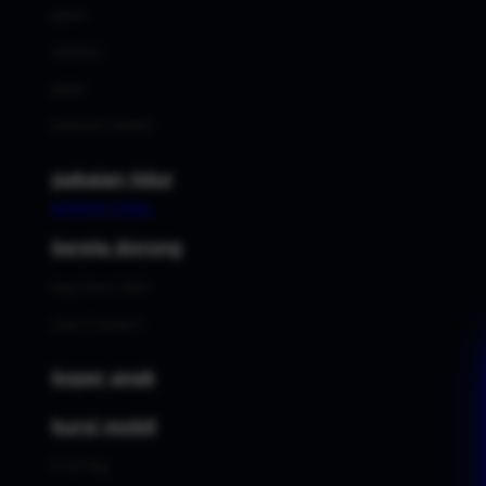
gaun
setelan
jaket
pakaian dalam
pakaian tidur
BANDAR TOGEL
kereta dorong
bayi baru lahir
usia 6 bulan+
koper anak
kursi mobil
0-13 Kg