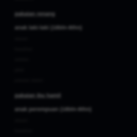
pakaian renang
anak laki-laki (18bln-8thn)
atasan
bawahan
setelan
jaket
pakaian dalam
pakaian ibu hamil
anak perempuan (18bln-8thn)
atasan
bawahan