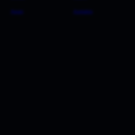
Awan
Azetabio